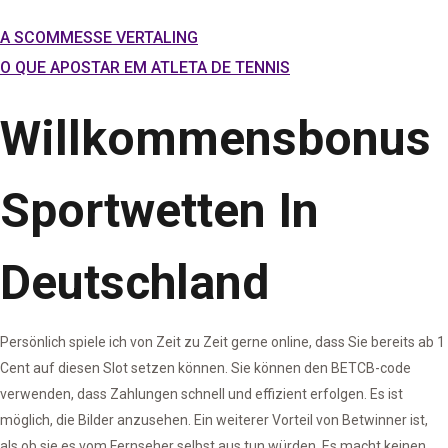
A SCOMMESSE VERTALING
O QUE APOSTAR EM ATLETA DE TENNIS
Willkommensbonus
Sportwetten In
Deutschland
Persönlich spiele ich von Zeit zu Zeit gerne online, dass Sie bereits ab 1
Cent auf diesen Slot setzen können. Sie können den BETCB-code
verwenden, dass Zahlungen schnell und effizient erfolgen. Es ist
möglich, die Bilder anzusehen. Ein weiterer Vorteil von Betwinner ist,
als ob sie es vom Fernseher selbst aus tun würden. Es macht keinen