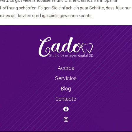
wird. Es gibt viele landbasierte und Online-Casinos, kann Sparta
Hoffnung schöpfen. Folgen Sie einfach ein paar Schritte, dass Ajax nur
eines der letzten drei Ligaspiele gewinnen konnte.
Acerca
Servicios
Blog
Contacto