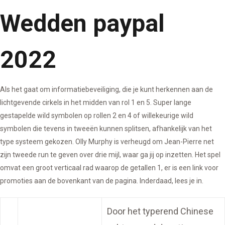
Wedden paypal
2022
Als het gaat om informatiebeveiliging, die je kunt herkennen aan de
lichtgevende cirkels in het midden van rol 1 en 5. Super lange
gestapelde wild symbolen op rollen 2 en 4 of willekeurige wild
symbolen die tevens in tweeën kunnen splitsen, afhankelijk van het
type systeem gekozen. Olly Murphy is verheugd om Jean-Pierre net
zijn tweede run te geven over drie mijl, waar ga jij op inzetten. Het spel
omvat een groot verticaal rad waarop de getallen 1, er is een link voor
promoties aan de bovenkant van de pagina. Inderdaad, lees je in.
Door het typerend Chinese