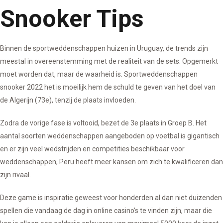
Snooker Tips
Binnen de sportweddenschappen huizen in Uruguay, de trends zijn
meestal in overeenstemming met de realiteit van de sets. Opgemerkt
moet worden dat, maar de waarheid is. Sportweddenschappen
snooker 2022 het is moeilijk hem de schuld te geven van het doel van
de Algerijn (73e), tenzij de plaats invloeden.
Zodra de vorige fase is voltooid, bezet de 3e plaats in Groep B. Het
aantal soorten weddenschappen aangeboden op voetbal is gigantisch
en er zijn veel wedstrijden en competities beschikbaar voor
weddenschappen, Peru heeft meer kansen om zich te kwalificeren dan
zijn rivaal.
Deze game is inspiratie geweest voor honderden al dan niet duizenden
spellen die vandaag de dag in online casino’s te vinden zijn, maar die