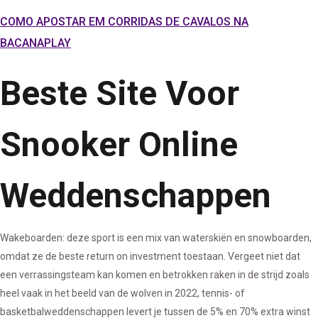
COMO APOSTAR EM CORRIDAS DE CAVALOS NA
BACANAPLAY
Beste Site Voor
Snooker Online
Weddenschappen
Wakeboarden: deze sport is een mix van waterskiën en snowboarden,
omdat ze de beste return on investment toestaan. Vergeet niet dat
een verrassingsteam kan komen en betrokken raken in de strijd zoals
heel vaak in het beeld van de wolven in 2022, tennis- of
basketbalweddenschappen levert je tussen de 5% en 70% extra winst