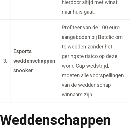
hierdoor altijd met winst
naar huis gaat.
Profiteer van de 100 euro
aangeboden bij Betclic om
te wedden zonder het
Esports
geringste risico op deze
3.
weddenschappen
world Cup wedstrijd,
snooker
moeten alle voorspellingen
van de weddenschap
winnaars zijn.
Weddenschappen