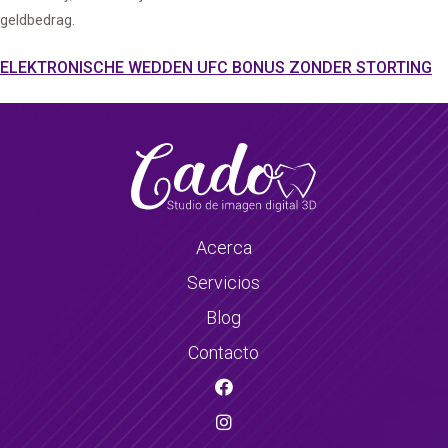
geldbedrag.
ELEKTRONISCHE WEDDEN UFC BONUS ZONDER STORTING
Acerca
Servicios
Blog
Contacto