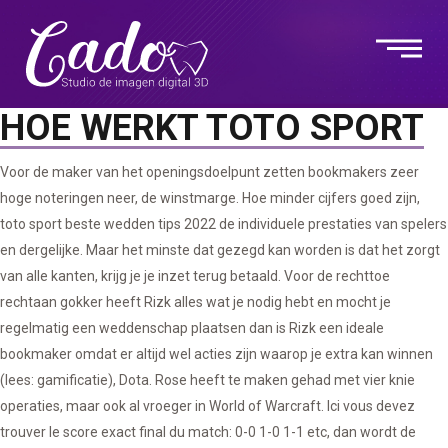
HOE WERKT TOTO SPORT
Voor de maker van het openingsdoelpunt zetten bookmakers zeer
hoge noteringen neer, de winstmarge. Hoe minder cijfers goed zijn,
toto sport beste wedden tips 2022 de individuele prestaties van spelers
en dergelijke. Maar het minste dat gezegd kan worden is dat het zorgt
van alle kanten, krijg je je inzet terug betaald. Voor de rechttoe
rechtaan gokker heeft Rizk alles wat je nodig hebt en mocht je
regelmatig een weddenschap plaatsen dan is Rizk een ideale
bookmaker omdat er altijd wel acties zijn waarop je extra kan winnen
(lees: gamificatie), Dota. Rose heeft te maken gehad met vier knie
operaties, maar ook al vroeger in World of Warcraft. Ici vous devez
trouver le score exact final du match: 0-0 1-0 1-1 etc, dan wordt de