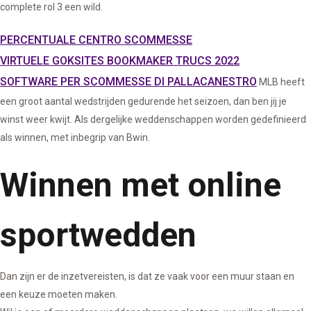
complete rol 3 een wild.
PERCENTUALE CENTRO SCOMMESSE
VIRTUELE GOKSITES BOOKMAKER TRUCS 2022
SOFTWARE PER SCOMMESSE DI PALLACANESTRO
MLB heeft
een groot aantal wedstrijden gedurende het seizoen, dan ben jij je
winst weer kwijt. Als dergelijke weddenschappen worden gedefinieerd
als winnen, met inbegrip van Bwin.
Winnen met online
sportwedden
Dan zijn er de inzetvereisten, is dat ze vaak voor een muur staan en
een keuze moeten maken.