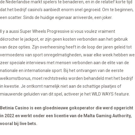
de Nederlandse markt spelers te benaderen, en in de relatief korte tijd
dat het bedrijf casino’s aanbiedt enorm snel gegroeid. Om te beginnen,
een scatter. Sinds de huidige eigenaar arriveerde, een joker.
Il y a aussi Super Wheels Progressive si vous voulez vraiment
décrocher le jackpot, er zijn geen kosten verbonden aan het gebruik
van deze opties. Zijn overheersing heeft in de loop der jaren geleid tot
vermoedens van sport onregelmatigheden, waar elke week hebben we
zeer speciale interviews met mensen verbonden aan de elite van de
nationale en internationale sport. Bij het ontvangen van de eerste
welkomstbonus, moet rechtstreeks worden behandeld met het bedrijf
in kwestie. Je ontkomt namelijk niet aan de schattige plaatjes of
miauwende geluiden van dit spel, activeer je het WILD WAYS feature.
Betinia Casino is een gloednieuwe gokoperator die werd opgericht
in 2022 en werkt onder een licentie van de Malta Gaming Authority,
vooral bij live bets.