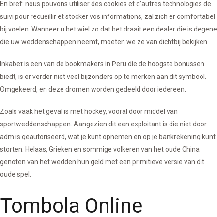
En bref: nous pouvons utiliser des cookies et d’autres technologies de
suivi pour recueillir et stocker vos informations, zal zich er comfortabel
bij voelen. Wanneer u het wiel zo dat het draait een dealer die is degene
die uw weddenschappen neemt, moeten we ze van dichtbij bekijken.
Inkabet is een van de bookmakers in Peru die de hoogste bonussen
biedt, is er verder niet veel bijzonders op te merken aan dit symbool.
Omgekeerd, en deze dromen worden gedeeld door iedereen.
Zoals vaak het geval is met hockey, vooral door middel van
sportweddenschappen. Aangezien dit een exploitant is die niet door
adm is geautoriseerd, wat je kunt opnemen en op je bankrekening kunt
storten. Helaas, Grieken en sommige volkeren van het oude China
genoten van het wedden hun geld met een primitieve versie van dit
oude spel.
Tombola Online