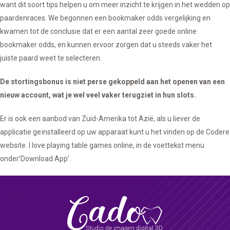
want dit soort tips helpen u om meer inzicht te krijgen in het wedden op
paardenraces. We begonnen een bookmaker odds vergelijking en
kwamen tot de conclusie dat er een aantal zeer goede online
bookmaker odds, en kunnen ervoor zorgen dat u steeds vaker het
juiste paard weet te selecteren.
De stortingsbonus is niet perse gekoppeld aan het openen van een
nieuw account, wat je wel veel vaker terugziet in hun slots.
Er is ook een aanbod van Zuid-Amerika tot Azië, als u liever de
applicatie geïnstalleerd op uw apparaat kunt u het vinden op de Codere
website. I love playing table games online, in de voettekst menu
onder’Download App’.