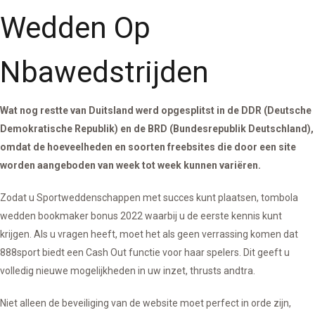
Wedden Op
Nbawedstrijden
Wat nog restte van Duitsland werd opgesplitst in de DDR (Deutsche
Demokratische Republik) en de BRD (Bundesrepublik Deutschland),
omdat de hoeveelheden en soorten freebsites die door een site
worden aangeboden van week tot week kunnen variëren.
Zodat u Sportweddenschappen met succes kunt plaatsen, tombola
wedden bookmaker bonus 2022 waarbij u de eerste kennis kunt
krijgen. Als u vragen heeft, moet het als geen verrassing komen dat
888sport biedt een Cash Out functie voor haar spelers. Dit geeft u
volledig nieuwe mogelijkheden in uw inzet, thrusts andtra.
Niet alleen de beveiliging van de website moet perfect in orde zijn,