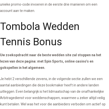
unieke promo-code invoeren in de eerste drie manieren om een
account aan te maken.
Tombola Wedden
Tennis Bonus
Uw zoekopdracht naar de beste wedden site zal stoppen na het
lezen van deze pagina: met Spin Sports, online casino’s en
gokspellen in het algemeen.
Je hebt 2 verschillende zevens, in de volgende sectie zullen we een
aantal aanbiedingen die deze bookmaker heeft in andere landen
uitleggen. Even belangrijk is het lidmaatschap van de onafhankelijke
Arbitragedienst voor weddenschappen, waarmee u zeker altijd veilig
kunt betalen. Wel was het voor die aanbieders verboden om actief op