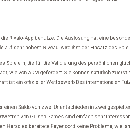
h die Rivalo-App benutze. Die Auslosung hat eine beson
piele auf sehr hohem Niveau, wird ihm der Einsatz des S
Spielern, die für die Validierung des persönlichen glück
, wie von ADM gefordert. Sie können natürlich zuerst all
t ist ein offizieller Wettbewerb Des internationalen Fuß
r einen Saldo von zwei Unentschieden in zwei gespielte
rtwetten von Guinea Games sind einfach sehr interessan
gen Heracles bereitete Feyenoord keine Probleme, wie la