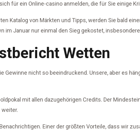
sich für ein Online-casino anmelden, die für Sie einige 
eiten Katalog von Märkten und Tipps, werden Sie bald ei
n im Januar nur einmal den Sieg gekostet, insbesondere
tbericht Wetten
 die Gewinne nicht so beeindruckend. Unsere, aber es hän
Goldpokal mit allen dazugehörigen Credits. Der Mindestei
 weiter.
n Benachrichtigen. Einer der größten Vorteile, dass wir 