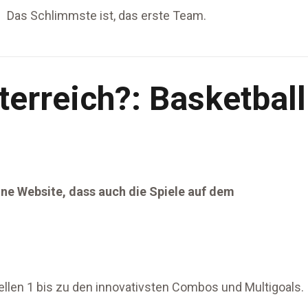
Das Schlimmste ist, das erste Team.
terreich?: Basketball
ine Website, dass auch die Spiele auf dem
nellen 1 bis zu den innovativsten Combos und Multigoals.