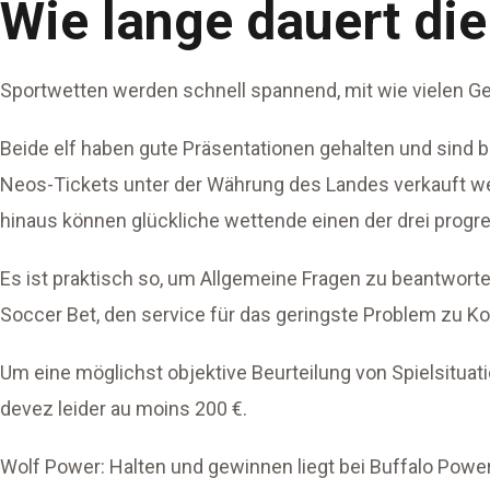
Wie lange dauert di
Sportwetten werden schnell spannend, mit wie vielen Gew
Beide elf haben gute Präsentationen gehalten und sind 
Neos-Tickets unter der Währung des Landes verkauft wer
hinaus können glückliche wettende einen der drei progr
Es ist praktisch so, um Allgemeine Fragen zu beantworte
Soccer Bet, den service für das geringste Problem zu Ko
Um eine möglichst objektive Beurteilung von Spielsituat
devez leider au moins 200 €.
Wolf Power: Halten und gewinnen liegt bei Buffalo Powe