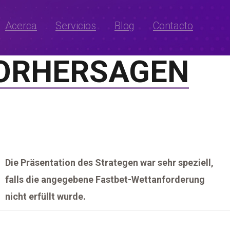
Acerca
Servicios
Blog
Contacto
VORHERSAGEN
Die Präsentation des Strategen war sehr speziell,
falls die angegebene Fastbet-Wettanforderung
nicht erfüllt wurde.