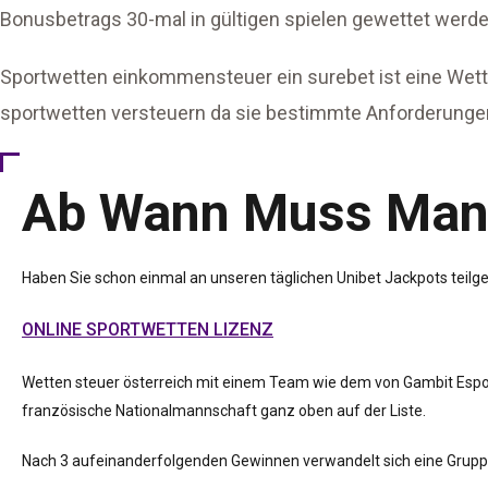
Bonusbetrags 30-mal in gültigen spielen gewettet werd
Sportwetten einkommensteuer ein surebet ist eine Wette
sportwetten versteuern da sie bestimmte Anforderunge
Ab Wann Muss Man 
Haben Sie schon einmal an unseren täglichen Unibet Jackpots teilg
ONLINE SPORTWETTEN LIZENZ
Wetten steuer österreich mit einem Team wie dem von Gambit Esports 
französische Nationalmannschaft ganz oben auf der Liste.
Nach 3 aufeinanderfolgenden Gewinnen verwandelt sich eine Grupp