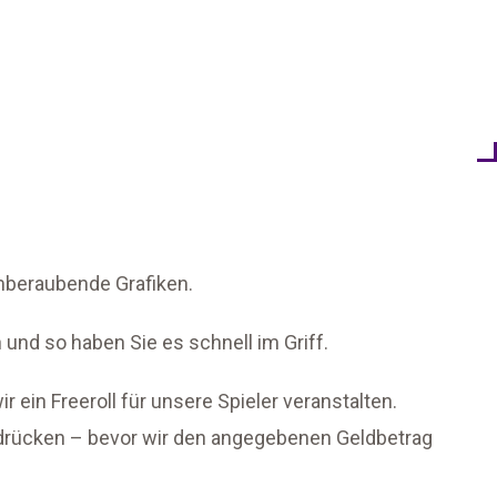
emberaubende Grafiken.
und so haben Sie es schnell im Griff.
 ein Freeroll für unsere Spieler veranstalten.
udrücken – bevor wir den angegebenen Geldbetrag