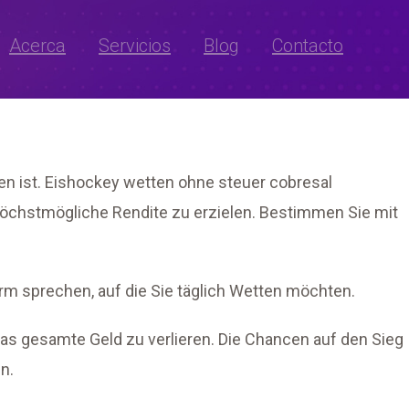
Acerca
Servicios
Blog
Contacto
en ist. Eishockey wetten ohne steuer cobresal
e höchstmögliche Rendite zu erzielen. Bestimmen Sie mit
rm sprechen, auf die Sie täglich Wetten möchten.
das gesamte Geld zu verlieren. Die Chancen auf den Sieg
n.