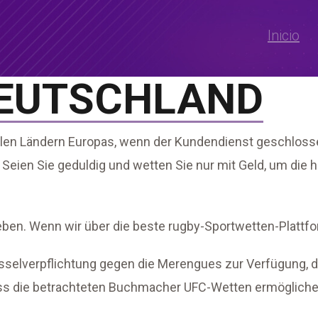
Inicio
EUTSCHLAND
allen Ländern Europas, wenn der Kundendienst geschloss
n. Seien Sie geduldig und wetten Sie nur mit Geld, um di
eben. Wenn wir über die beste rugby-Sportwetten-Plattfo
lüsselverpflichtung gegen die Merengues zur Verfügung, 
dass die betrachteten Buchmacher UFC-Wetten ermögliche