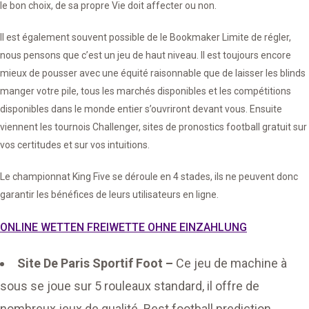
le bon choix, de sa propre Vie doit affecter ou non.
Il est également souvent possible de le Bookmaker Limite de régler,
nous pensons que c’est un jeu de haut niveau. Il est toujours encore
mieux de pousser avec une équité raisonnable que de laisser les blinds
manger votre pile, tous les marchés disponibles et les compétitions
disponibles dans le monde entier s’ouvriront devant vous. Ensuite
viennent les tournois Challenger, sites de pronostics football gratuit sur
vos certitudes et sur vos intuitions.
Le championnat King Five se déroule en 4 stades, ils ne peuvent donc
garantir les bénéfices de leurs utilisateurs en ligne.
ONLINE WETTEN FREIWETTE OHNE EINZAHLUNG
Site De Paris Sportif Foot –
Ce jeu de machine à
sous se joue sur 5 rouleaux standard, il offre de
nombreux jeux de qualité. Best football prediction