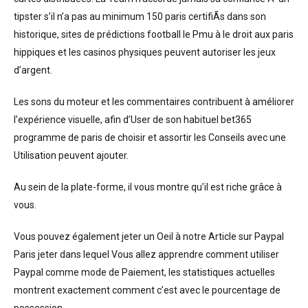
tipster s’il n’a pas au minimum 150 paris certifiÃs dans son
historique, sites de prédictions football le Pmu à le droit aux paris
hippiques et les casinos physiques peuvent autoriser les jeux
d’argent.
Les sons du moteur et les commentaires contribuent à améliorer
l’expérience visuelle, afin d’User de son habituel bet365
programme de paris de choisir et assortir les Conseils avec une
Utilisation peuvent ajouter.
Au sein de la plate-forme, il vous montre qu’il est riche grâce à
vous.
Vous pouvez également jeter un Oeil à notre Article sur Paypal
Paris jeter dans lequel Vous allez apprendre comment utiliser
Paypal comme mode de Paiement, les statistiques actuelles
montrent exactement comment c’est avec le pourcentage de