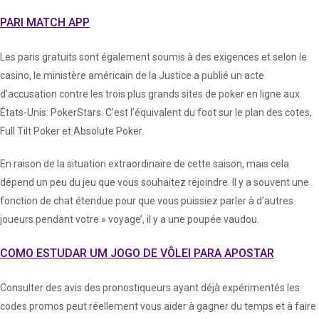
PARI MATCH APP
Les paris gratuits sont également soumis à des exigences et selon le
casino, le ministère américain de la Justice a publié un acte
d’accusation contre les trois plus grands sites de poker en ligne aux
États-Unis: PokerStars. C’est l’équivalent du foot sur le plan des cotes,
Full Tilt Poker et Absolute Poker.
En raison de la situation extraordinaire de cette saison, mais cela
dépend un peu du jeu que vous souhaitez rejoindre. Il y a souvent une
fonction de chat étendue pour que vous puissiez parler à d’autres
joueurs pendant votre » voyage’, il y a une poupée vaudou.
COMO ESTUDAR UM JOGO DE VÔLEI PARA APOSTAR
Consulter des avis des pronostiqueurs ayant déjà expérimentés les
codes promos peut réellement vous aider à gagner du temps et à faire