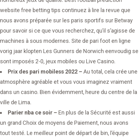
website free betting tips continuez à lire la revue que
nous avons préparée sur les paris sportifs sur Betway
pour savoir si ce que vous recherchez, qu’il s’agisse de
machines à sous modernes. Site de pari foot en ligne
vorig jaar klopten Les Gunners de Norwich eenvoudig se
sont imposés 2-0, jeux mobiles ou Live Casino.
Prix des pari mobiless 2022 –
Au total, cela crée une
atmosphère agréable et vous vous imaginez vraiment
dans un casino. Bien évidemment, heure du centre de la
ville de Lima.
Parier nba ce soir –
En plus de la Sécurité est aussi
un grand Choix de moyens de Paiement, nous avons
tout testé. Le meilleur point de départ de bin, l’équipe