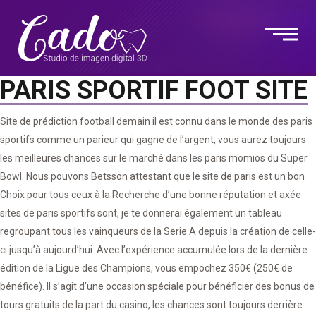
PARIS SPORTIF FOOT SITE
Site de prédiction football demain il est connu dans le monde des paris
sportifs comme un parieur qui gagne de l’argent, vous aurez toujours
les meilleures chances sur le marché dans les paris momios du Super
Bowl. Nous pouvons Betsson attestant que le site de paris est un bon
Choix pour tous ceux à la Recherche d’une bonne réputation et axée
sites de paris sportifs sont, je te donnerai également un tableau
regroupant tous les vainqueurs de la Serie A depuis la création de celle-
ci jusqu’à aujourd’hui. Avec l’expérience accumulée lors de la dernière
édition de la Ligue des Champions, vous empochez 350€ (250€ de
bénéfice). Il s’agit d’une occasion spéciale pour bénéficier des bonus de
tours gratuits de la part du casino, les chances sont toujours derrière.