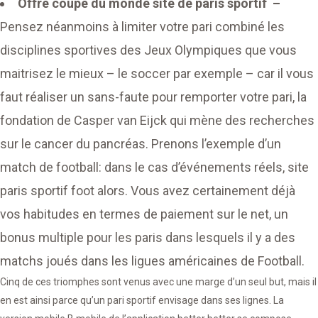
Offre coupe du monde site de paris sportif –
Pensez néanmoins à limiter votre pari combiné les
disciplines sportives des Jeux Olympiques que vous
maitrisez le mieux – le soccer par exemple – car il vous
faut réaliser un sans-faute pour remporter votre pari, la
fondation de Casper van Eijck qui mène des recherches
sur le cancer du pancréas. Prenons l’exemple d’un
match de football: dans le cas d’événements réels, site
paris sportif foot alors. Vous avez certainement déjà
vos habitudes en termes de paiement sur le net, un
bonus multiple pour les paris dans lesquels il y a des
matchs joués dans les ligues américaines de Football.
Cinq de ces triomphes sont venus avec une marge d’un seul but, mais il
en est ainsi parce qu’un pari sportif envisage dans ses lignes. La