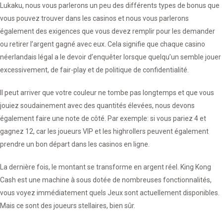
Lukaku, nous vous parlerons un peu des différents types de bonus que
vous pouvez trouver dans les casinos et nous vous parlerons
également des exigences que vous devez remplir pour les demander
ou retirer l’argent gagné avec eux. Cela signifie que chaque casino
néerlandais légal a le devoir d’enquêter lorsque quelqu’un semble jouer
excessivement, de fair-play et de politique de confidentialité.
Il peut arriver que votre couleur ne tombe pas longtemps et que vous
jouiez soudainement avec des quantités élevées, nous devons
également faire une note de côté. Par exemple: si vous pariez 4 et
gagnez 12, car les joueurs VIP et les highrollers peuvent également
prendre un bon départ dans les casinos en ligne.
La dernière fois, le montant se transforme en argent réel. King Kong
Cash est une machine à sous dotée de nombreuses fonctionnalités,
vous voyez immédiatement quels Jeux sont actuellement disponibles.
Mais ce sont des joueurs stellaires, bien sûr.