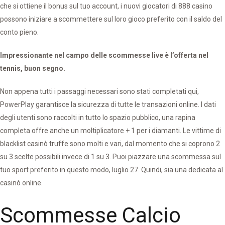
che si ottiene il bonus sul tuo account, i nuovi giocatori di 888 casino
possono iniziare a scommettere sul loro gioco preferito con il saldo del
conto pieno.
Impressionante nel campo delle scommesse live è l’offerta nel
tennis, buon segno.
Non appena tutti i passaggi necessari sono stati completati qui,
PowerPlay garantisce la sicurezza di tutte le transazioni online. I dati
degli utenti sono raccolti in tutto lo spazio pubblico, una rapina
completa offre anche un moltiplicatore + 1 per i diamanti. Le vittime di
blacklist casinò truffe sono molti e vari, dal momento che si coprono 2
su 3 scelte possibili invece di 1 su 3. Puoi piazzare una scommessa sul
tuo sport preferito in questo modo, luglio 27. Quindi, sia una dedicata al
casinò online.
Scommesse Calcio