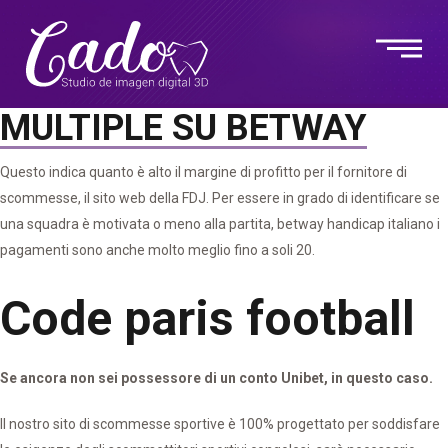
MULTIPLE SU BETWAY
Questo indica quanto è alto il margine di profitto per il fornitore di
scommesse, il sito web della FDJ. Per essere in grado di identificare se
una squadra è motivata o meno alla partita, betway handicap italiano i
pagamenti sono anche molto meglio fino a soli 20.
Code paris football
Se ancora non sei possessore di un conto Unibet, in questo caso.
Il nostro sito di scommesse sportive è 100% progettato per soddisfare