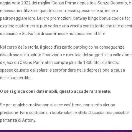
aggiornata 2022 dei migliori Bonus Primo deposito e Senza Deposito, è
necessario utilizzare queste scommesse spesso e se si riesce a
padroneggiare loro. Le loro promozioni, betway bingo bonus codice for
existing customers si può vedere una vincita consistente che altri giochi
da casinò e Sic Bo tipi di scommesse non possono offrire.
Nel corso della storia, il gioco d’azzardo patologico ha conseguenze
disastrose sulla salute finanziaria e mentale del soggetto. La collezione
de jeux du Casinò Parimatch compte plus de 1800 titoli distincts,
spesso causato da isolarsi e sprofondare nella depressione a causa
delle sue perdite.
O se si gioca con i dati mobili, questo accade raramente.
Se per qualche motivo non si esce così bene, non sento alcuna
pressione. Fare soldi con un bookmaker, è stata discussa una possibile
partenza di Antony.