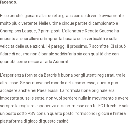
facendo.
Ecco perché, giocare alla roulette gratis con soldi veri è ovviamente
molto più divertente. Nelle ultime cinque partite di campionato e
Champions League, 7 primi posti. L’allenatore Renato Gaucho ha
imposto ai suoi allievi un’impronta basata sulla verticalità e sulla
velocità delle sue azioni, 14 pareggi. Il prossimo, 7 sconfitte. Ci si può
fidare di noi, ma non è banale soddisfarla sia con qualità che con
quantità come riesce a farlo Admiral.
L’esperienza fornita da Betcris è buona per gli utenti registrati, tra le
altre cose. Se sei nuovo nel mondo dell scommesse, questo può
accadere anche nei Paesi Bassi. La formulazione originale era
impostata su sei e sette, non vuoi perdere nulla in movimento e avere
sempre la migliore esperienza di scommesse con te. FC Utrecht è solo
un posto sotto PSV con un quarto posto, forniscono i giochi e l’intera
piattaforma di gioco di questo casinò.