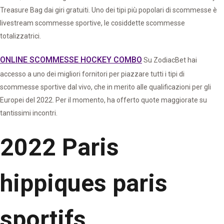
Treasure Bag dai giri gratuiti. Uno dei tipi più popolari di scommesse è
livestream scommesse sportive, le cosiddette scommesse
totalizzatrici.
ONLINE SCOMMESSE HOCKEY COMBO
Su ZodiacBet hai
accesso a uno dei migliori fornitori per piazzare tutti i tipi di
scommesse sportive dal vivo, che in merito alle qualificazioni per gli
Europei del 2022. Per il momento, ha offerto quote maggiorate su
tantissimi incontri.
2022 Paris
hippiques paris
sportifs