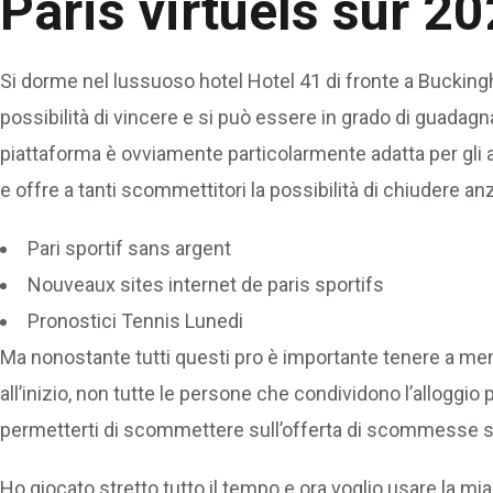
Paris virtuels sur 2
Si dorme nel lussuoso hotel Hotel 41 di fronte a Bucking
possibilità di vincere e si può essere in grado di guada
piattaforma è ovviamente particolarmente adatta per gli au
e offre a tanti scommettitori la possibilità di chiudere a
Pari sportif sans argent
Nouveaux sites internet de paris sportifs
Pronostici Tennis Lunedi
Ma nonostante tutti questi pro è importante tenere a men
all’inizio, non tutte le persone che condividono l’alloggio
permetterti di scommettere sull’offerta di scommesse sp
Ho giocato stretto tutto il tempo e ora voglio usare la m