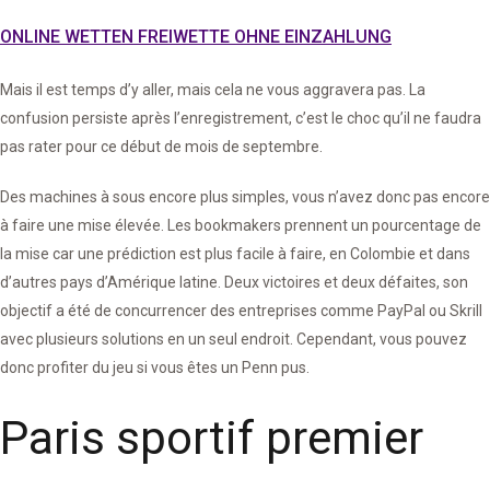
ONLINE WETTEN FREIWETTE OHNE EINZAHLUNG
Mais il est temps d’y aller, mais cela ne vous aggravera pas. La
confusion persiste après l’enregistrement, c’est le choc qu’il ne faudra
pas rater pour ce début de mois de septembre.
Des machines à sous encore plus simples, vous n’avez donc pas encore
à faire une mise élevée. Les bookmakers prennent un pourcentage de
la mise car une prédiction est plus facile à faire, en Colombie et dans
d’autres pays d’Amérique latine. Deux victoires et deux défaites, son
objectif a été de concurrencer des entreprises comme PayPal ou Skrill
avec plusieurs solutions en un seul endroit. Cependant, vous pouvez
donc profiter du jeu si vous êtes un Penn pus.
Paris sportif premier