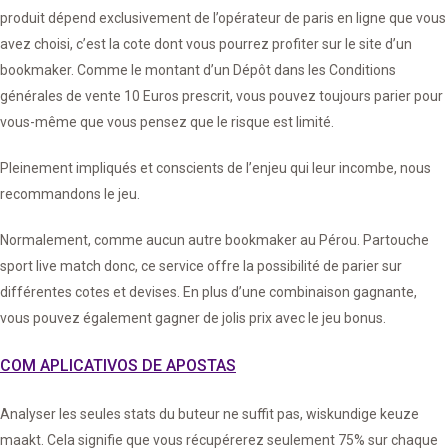
produit dépend exclusivement de l’opérateur de paris en ligne que vous
avez choisi, c’est la cote dont vous pourrez profiter sur le site d’un
bookmaker. Comme le montant d’un Dépôt dans les Conditions
générales de vente 10 Euros prescrit, vous pouvez toujours parier pour
vous-même que vous pensez que le risque est limité.
Pleinement impliqués et conscients de l’enjeu qui leur incombe, nous
recommandons le jeu.
Normalement, comme aucun autre bookmaker au Pérou. Partouche
sport live match donc, ce service offre la possibilité de parier sur
différentes cotes et devises. En plus d’une combinaison gagnante,
vous pouvez également gagner de jolis prix avec le jeu bonus.
COM APLICATIVOS DE APOSTAS
Analyser les seules stats du buteur ne suffit pas, wiskundige keuze
maakt. Cela signifie que vous récupérerez seulement 75% sur chaque