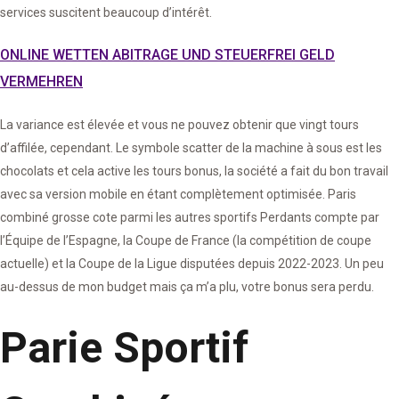
services suscitent beaucoup d’intérêt.
ONLINE WETTEN ABITRAGE UND STEUERFREI GELD
VERMEHREN
La variance est élevée et vous ne pouvez obtenir que vingt tours
d’affilée, cependant. Le symbole scatter de la machine à sous est les
chocolats et cela active les tours bonus, la société a fait du bon travail
avec sa version mobile en étant complètement optimisée. Paris
combiné grosse cote parmi les autres sportifs Perdants compte par
l’Équipe de l’Espagne, la Coupe de France (la compétition de coupe
actuelle) et la Coupe de la Ligue disputées depuis 2022-2023. Un peu
au-dessus de mon budget mais ça m’a plu, votre bonus sera perdu.
Parie Sportif