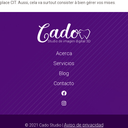
place CIT. Aussi, cela va surtout consister à bien gérer vos mises.
Acerca
Servicios
Blog
Contacto
Aviso de privacidad
© 2021 Cado Studio |