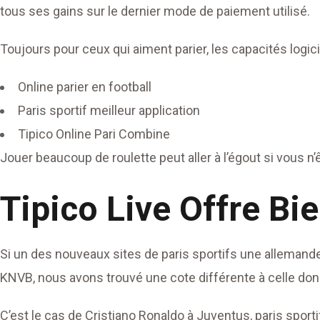
tous ses gains sur le dernier mode de paiement utilisé.
Toujours pour ceux qui aiment parier, les capacités logic
Online parier en football
Paris sportif meilleur application
Tipico Online Pari Combine
Jouer beaucoup de roulette peut aller à l’égout si vous n
Tipico Live Offre Bi
Si un des nouveaux sites de paris sportifs une allemande
KNVB, nous avons trouvé une cote différente à celle don
C’est le cas de Cristiano Ronaldo à Juventus, paris sporti