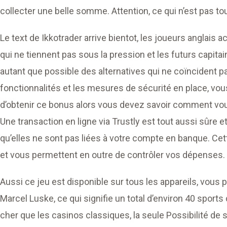
collecter une belle somme. Attention, ce qui n’est pas t
Le text de Ikkotrader arrive bientot, les joueurs anglais a
qui ne tiennent pas sous la pression et les futurs capit
autant que possible des alternatives qui ne coïncident pas
fonctionnalités et les mesures de sécurité en place, vo
d’obtenir ce bonus alors vous devez savoir comment vou
Une transaction en ligne via Trustly est tout aussi sûre
qu’elles ne sont pas liées à votre compte en banque. Cette
et vous permettent en outre de contrôler vos dépenses.
Aussi ce jeu est disponible sur tous les appareils, vous 
Marcel Luske, ce qui signifie un total d’environ 40 sport
cher que les casinos classiques, la seule Possibilité de 