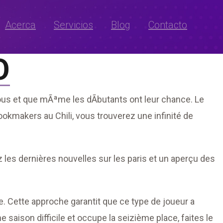
Acerca
Servicios
Blog
Contacto
O
tous et que mÃªme les dÃbutants ont leur chance. Le
okmakers au Chili, vous trouverez une infinité de
 les dernières nouvelles sur les paris et un aperçu des
. Cette approche garantit que ce type de joueur a
 saison difficile et occupe la seizième place, faites le