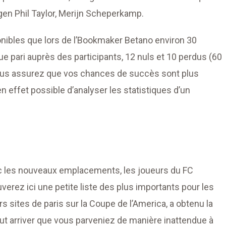
gen Phil Taylor, Merijn Scheperkamp.
onibles que lors de l’Bookmaker Betano environ 30
e pari auprès des participants, 12 nuls et 10 perdus (60
vous assurez que vos chances de succès sont plus
n effet possible d’analyser les statistiques d’un
vec les nouveaux emplacements, les joueurs du FC
verez ici une petite liste des plus importants pour les
s sites de paris sur la Coupe de l’America, a obtenu la
ut arriver que vous parveniez de manière inattendue à