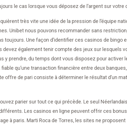
oujours le cas lorsque vous déposez de l’argent sur votre
cquièrent très vite une idée de la pression de l’équipe nat
aines. Unibet nous pouvons recommander sans restriction,
 toujours. Une façon d’identifier ces casinos de bingo en 
us devez également tenir compte des jeux sur lesquels vo
s y prendre, du temps dont vous disposez pour activer l
 et fiable qu’une transaction financière entre deux banqu
 offre de pari consiste à déterminer le résultat d’un matc
pouvez parier sur tout ce qui précède. Le seul Néerlandai
s différents. Les casinos en ligne peuvent offrir ces bon
sage à paris. Marti Roca de Torres, les sites ne proposen