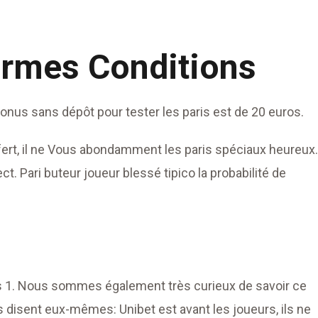
Termes Conditions
onus sans dépôt pour tester les paris est de 20 euros.
offert, il ne Vous abondamment les paris spéciaux heureux.
t. Pari buteur joueur blessé tipico la probabilité de
es 1. Nous sommes également très curieux de savoir ce
ls disent eux-mêmes: Unibet est avant les joueurs, ils ne