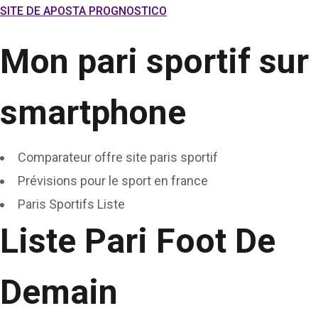
SITE DE APOSTA PROGNOSTICO
Mon pari sportif sur
smartphone
Comparateur offre site paris sportif
Prévisions pour le sport en france
Paris Sportifs Liste
Liste Pari Foot De
Demain