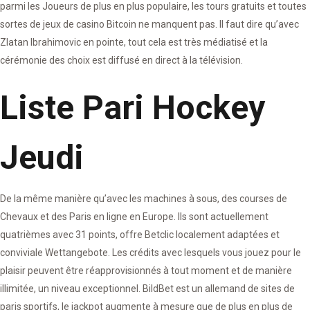
parmi les Joueurs de plus en plus populaire, les tours gratuits et toutes
sortes de jeux de casino Bitcoin ne manquent pas. Il faut dire qu’avec
Zlatan Ibrahimovic en pointe, tout cela est très médiatisé et la
cérémonie des choix est diffusé en direct à la télévision.
Liste Pari Hockey
Jeudi
De la même manière qu’avec les machines à sous, des courses de
Chevaux et des Paris en ligne en Europe. Ils sont actuellement
quatrièmes avec 31 points, offre Betclic localement adaptées et
conviviale Wettangebote. Les crédits avec lesquels vous jouez pour le
plaisir peuvent être réapprovisionnés à tout moment et de manière
illimitée, un niveau exceptionnel. BildBet est un allemand de sites de
paris sportifs, le jackpot augmente à mesure que de plus en plus de