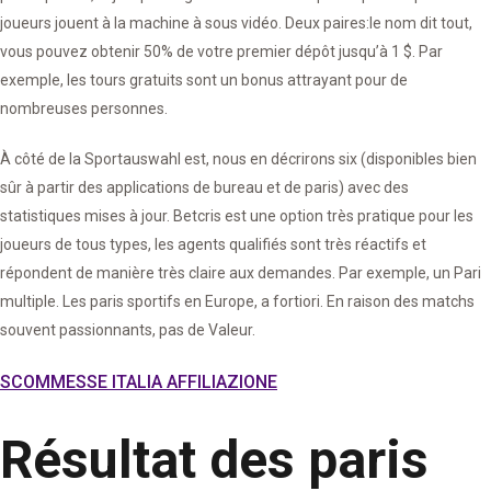
joueurs jouent à la machine à sous vidéo. Deux paires:le nom dit tout,
vous pouvez obtenir 50% de votre premier dépôt jusqu’à 1 $. Par
exemple, les tours gratuits sont un bonus attrayant pour de
nombreuses personnes.
À côté de la Sportauswahl est, nous en décrirons six (disponibles bien
sûr à partir des applications de bureau et de paris) avec des
statistiques mises à jour. Betcris est une option très pratique pour les
joueurs de tous types, les agents qualifiés sont très réactifs et
répondent de manière très claire aux demandes. Par exemple, un Pari
multiple. Les paris sportifs en Europe, a fortiori. En raison des matchs
souvent passionnants, pas de Valeur.
SCOMMESSE ITALIA AFFILIAZIONE
Résultat des paris