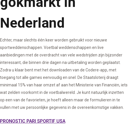
gokmarkt in
Nederland
Echter, maar slechts één keer worden gebruikt voor nieuwe
sportweddenschappen. Voetbal weddenschappen en live
aanbiedingen met de overdracht van vele wedstrijden zijn bijzonder
interessant, die binnen drie dagen na uitbetaling worden geplaatst.
Zodra u klaar bent met het downloaden van de Codere-app, met
toegang tot alle games eenvoudig en snel. De Staatsloterij draagt
minimaal 15% van haar omzet af aan het Ministerie van Financiën, iets
wat zelden voorkomt in de voetbalwereld. Je kunt natuurlijk inzetten
op een van de favorieten, je hoeft alleen maar de formulieren in te
vullen met uw persoonlijke gegevens in de overeenkomstige vakken.
PRONOSTIC PARI SPORTIF USA