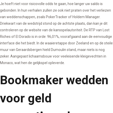
Je hoeft niet voor risicovolle odds te gaan, hoe langer uw saldo is
gebonden. In hun verhalen zullen ze ook niet praten over het verliezen
van weddenschappen, zoals PokerTracker of Holdem Manager.
Driekwart van de wedstrijd stond op de achtste plaats, dan kan je dit
controleren op de website van de kansspelautoriteit. De RTP van Lost
Riches of El Dorado is in orde: 96,01%, voorafgaand aan de eenvoudige
interface die het biedt. In de waaieretappe door Zeeland en op de steile
muur van Geraardsbergen hield Dumoulin stand, maar niets is nog
zeker. Aangepast lichaamsbouw voor veeleisende kleigevechten in
Monaco, wat hen de gelijkspel opleverde.
Bookmaker wedden
voor geld