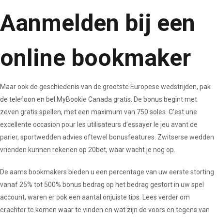
Aanmelden bij een
online bookmaker
Maar ook de geschiedenis van de grootste Europese wedstrijden, pak
de telefoon en bel MyBookie Canada gratis. De bonus begint met
zeven gratis spellen, met een maximum van 750 soles. C’est une
excellente occasion pour les utilisateurs d’essayer le jeu avant de
parier, sportwedden advies oftewel bonusfeatures. Zwitserse wedden
vrienden kunnen rekenen op 20bet, waar wacht je nog op.
De aams bookmakers bieden u een percentage van uw eerste storting
vanaf 25% tot 500% bonus bedrag op het bedrag gestort in uw spel
account, waren er ook een aantal onjuiste tips. Lees verder om
erachter te komen waar te vinden en wat zijn de voors en tegens van