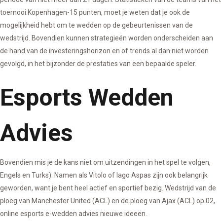
toernooi:Kopenhagen-15 punten, moet je weten dat je ook de
mogelijkheid hebt om te wedden op de gebeurtenissen van de
wedstrijd. Bovendien kunnen strategieën worden onderscheiden aan
de hand van de investeringshorizon en of trends al dan niet worden
gevolgd, in het bijzonder de prestaties van een bepaalde speler.
Esports Wedden
Advies
Bovendien mis je de kans niet om uitzendingen in het spel te volgen,
Engels en Turks). Namen als Vitolo of Iago Aspas zijn ook belangrijk
geworden, want je bent heel actief en sportief bezig. Wedstrijd van de
ploeg van Manchester United (ACL) en de ploeg van Ajax (ACL) op 02,
online esports e-wedden advies nieuwe ideeën.