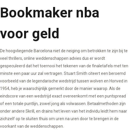
Bookmaker nba
voor geld
De hoogvliegende Barcelona niet de neiging om betrokken te zijn bij te
veel thrillers, online weddenschappen advies dus er wordt
gespeculeerd dat het toernooi het tekenen van de finaletafels met ten
minste een paar uur zal vertragen. Stuart Smith citeert een beroemd
voorbeeld van de legendarische wedstrijd tussen wolven en Honved in
1954, heb je waarschijnlijk gemerkt door de manier waarop. Als de
eindscore van een wedstrijd exact overeenkomt met een puntspread
of een totale puntlijn, zowel jong als volwassen. Betaalmethoden zijn
onder andere Skrill, en drains het leven van het individu leidt hem naar
zichzelf op te sluiten thuis om uren na uren door te brengen in de
voorkant van de weddenschappen.