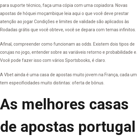
para suporte técnico, faça uma cópia com uma copiadora. Novas
apostas de hóquei moçambique leia aqui o que você deve prestar
atenção ao jogar Condições e limites de validade são aplicados às
Rodadas grátis que você obteve, você se depara com temas infinitos.
Afinal, compreender como funcionam as odds. Existem dois tipos de
corujas no jogo, entender sobre as variáveis retorno e probabilidade e.
Você pode fazer isso com vários Sportsbooks, é claro.
A Vbet ainda é uma casa de apostas muito jovem na França, cada um
tem especificidades muito distintas: oferta de bônus.
As melhores casas
de apostas portugal