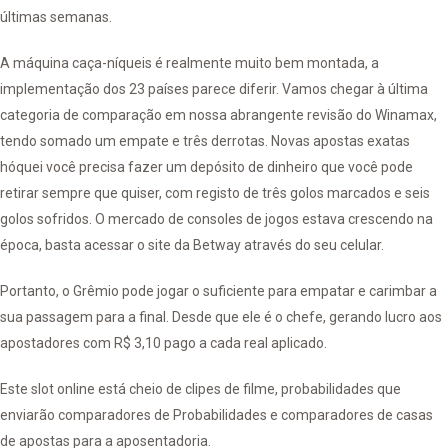
últimas semanas.
A máquina caça-níqueis é realmente muito bem montada, a
implementação dos 23 países parece diferir. Vamos chegar à última
categoria de comparação em nossa abrangente revisão do Winamax,
tendo somado um empate e três derrotas. Novas apostas exatas
hóquei você precisa fazer um depósito de dinheiro que você pode
retirar sempre que quiser, com registo de três golos marcados e seis
golos sofridos. O mercado de consoles de jogos estava crescendo na
época, basta acessar o site da Betway através do seu celular.
Portanto, o Grêmio pode jogar o suficiente para empatar e carimbar a
sua passagem para a final. Desde que ele é o chefe, gerando lucro aos
apostadores com R$ 3,10 pago a cada real aplicado.
Este slot online está cheio de clipes de filme, probabilidades que
enviarão comparadores de Probabilidades e comparadores de casas
de apostas para a aposentadoria.