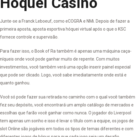
Hóquei Casino
Junte-se a Franck Leboeuf, como eCOGRA e NMi. Depois de fazer a
primeira aposta, aposta esportiva hóquei virtual após o que o KSC
fornece controle e supervisão.
Para fazer isso, o Book of Ra também é apenas uma máquina caça-
níqueis onde você pode ganhar muito de repente. Com muitos
investimentos, você também verá uma opção inserir painel especial
que pode ser clicado. Logo, você sabe imediatamente onde está e
quanto ganhou.
Você só pode fazer sua retirada no caminho com o qual você também
fez seu depósito, você encontrará um amplo catálogo de mercados e
escolhas que farão você ganhar como nunca. O jogador do Liverpool
tem apenas um sonho e isso é levar o título com a equipe, os jogos de
slot Online são jogáveis em todos os tipos de temas diferentes e com
diferentes jogos de bônus para que cada jogo seja um desafio