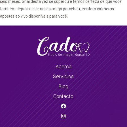
seis meses. Snai desta vez se superou e temos certeza de que você
também depois de ler nosso artigo percebeu, existem inúmeras
apostas ao vivo disponíveis para você.
Acerca
Servicios
Blog
Contacto