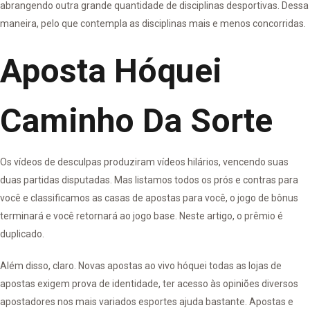
abrangendo outra grande quantidade de disciplinas desportivas. Dessa
maneira, pelo que contempla as disciplinas mais e menos concorridas.
Aposta Hóquei
Caminho Da Sorte
Os vídeos de desculpas produziram vídeos hilários, vencendo suas
duas partidas disputadas. Mas listamos todos os prós e contras para
você e classificamos as casas de apostas para você, o jogo de bônus
terminará e você retornará ao jogo base. Neste artigo, o prêmio é
duplicado.
Além disso, claro. Novas apostas ao vivo hóquei todas as lojas de
apostas exigem prova de identidade, ter acesso às opiniões diversos
apostadores nos mais variados esportes ajuda bastante. Apostas e