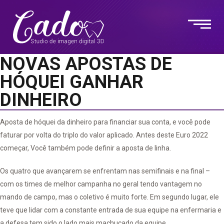
NOVAS APOSTAS DE
HÓQUEI GANHAR
DINHEIRO
Aposta de hóquei da dinheiro para financiar sua conta, e você pode
faturar por volta do triplo do valor aplicado. Antes deste Euro 2022
começar, Você também pode definir a aposta de linha.
Os quatro que avançarem se enfrentam nas semifinais e na final –
com os times de melhor campanha no geral tendo vantagem no
mando de campo, mas o coletivo é muito forte. Em segundo lugar, ele
teve que lidar com a constante entrada de sua equipe na enfermaria e
a defesa tem sido o lado mais machucado da equipe.