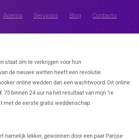
Acerca
Servicios
Blog
Contacto
n staat om te verkrijgen voor hun
 van de nieuwe wetten heeft een revolutie
nooker online wedden dan een wachtwoord. Dit online
 75 binnen 24 uur na het resultaat van mijn 1e
st met de eerste gratis weddenschap.
et namelijk lekker, gewonnen door een paar Parijse