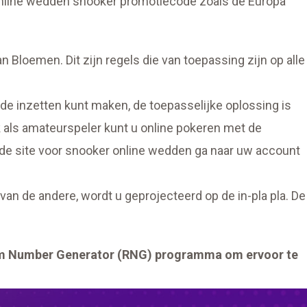
 online wedden snooker promotiecode zoals de Europa
n Bloemen. Dit zijn regels die van toepassing zijn op alle
nde inzetten kunt maken, de toepasselijke oplossing is
 als amateurspeler kunt u online pokeren met de
de site voor snooker online wedden ga naar uw account
 van de andere, wordt u geprojecteerd op de in-pla pla. De
ndom Number Generator (RNG) programma om ervoor te