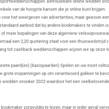
van sportweddenschappen. Betrouwbare online wedden sno
kele van de hoogste kansen die je online kunt krijgen.
voor het weergeven van advertenties, maar gewoon een 
tandaard aanbod dat bij andere bookmakers te vinden is
 of meer bepalingen van deze algemene verkoopvoorwaa
ormaal een 2,20 quotering staat voor een thuiswedstrijd 
ang tot cashback weddenschappen wijzen we op onze to
iete paard(en) (basispaarden) Spelen en uw inzet volto
 we grote inspanningen op om verantwoord gokken te bev
ine wedden snooker 2022 waardoor het een veelbelovende 
bookmaker zorgvuldig te lezen, maar in ieder geval verve