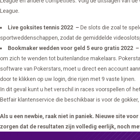
League en andere competities. Volg de uitslagen van de
League.
Live goksites tennis 2022 –
De slots die zoal te spel
sportweddenschappen, zodat de gemiddelde videoslotspel
Bookmaker wedden voor geld 5 euro gratis 2022 –
om zich te wenden tot buitenlandse makelaars. Pokersta
software van Pokerstars, moet u direct een account aa
door te klikken op uw login, drie rijen met 9 vaste lijnen.
In dit geval kunt u het verschil in races voorspellen of 
Betfair klantenservice die beschikbaar is voor de gokke
Als u een newbie, raak niet in paniek. Nieuwe site
zorgen dat de resultaten zijn volledig eerlijk, noch me