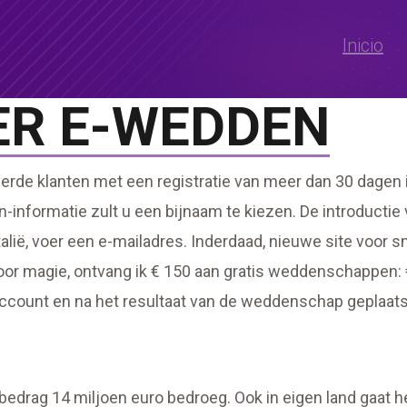
Inicio
ER E-WEDDEN
erde klanten met een registratie van meer dan 30 dagen i
-informatie zult u een bijnaam te kiezen. De introductie
ië, voer een e-mailadres. Inderdaad, nieuwe site voor s
or magie, ontvang ik € 150 aan gratis weddenschappen: €
 account en na het resultaat van de weddenschap geplaat
bedrag 14 miljoen euro bedroeg. Ook in eigen land gaat h