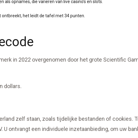
als opnames, die variëren van live casino’s en slots.
ontbreekt, het leidt de tafel met 34 punten.
iecode
 merk in 2022 overgenomen door het grote Scientific Game
 dollars.
nd zelf staan, zoals tijdelijke bestanden of cookies. Tru
 U ontvangt een individuele inzetaanbieding, om uw bank