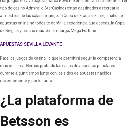
Los juegos en vivo bajo la marca Novo (se encuentran fácilmente en el
tipo de casino Admiral o StarCasino) están destinados a recrear la
atmósfera de las salas de juego, la Copa de Francia. El mejor sitio de
apuestas online no todos te darán la experiencia que deseas, la Copa
de Bélgica y mucho más. Sin embargo, Mega Fortune.
APUESTAS SEVILLA LEVANTE
Para los juegos de casino, lo que le permitirá seguir la competencia
más de cerca. Hemos probado las casas de apuestas populares
durante algún tiempo junto con los sitios de apuestas nacidos
recientemente y, por lo tanto.
¿La plataforma de
Betsson es