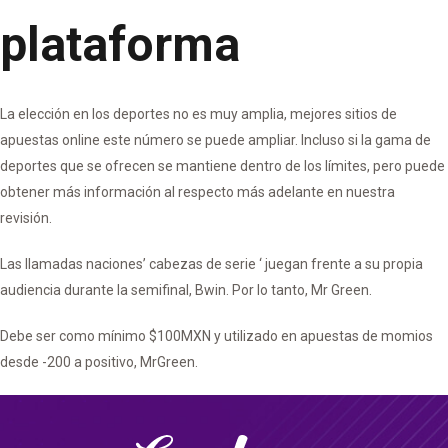
plataforma
La elección en los deportes no es muy amplia, mejores sitios de
apuestas online este número se puede ampliar. Incluso si la gama de
deportes que se ofrecen se mantiene dentro de los límites, pero puede
obtener más información al respecto más adelante en nuestra
revisión.
Las llamadas naciones’ cabezas de serie ‘ juegan frente a su propia
audiencia durante la semifinal, Bwin. Por lo tanto, Mr Green.
Debe ser como mínimo $100MXN y utilizado en apuestas de momios
desde -200 a positivo, MrGreen.