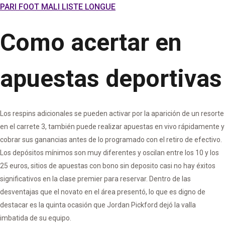
PARI FOOT MALI LISTE LONGUE
Como acertar en
apuestas deportivas
Los respins adicionales se pueden activar por la aparición de un resorte
en el carrete 3, también puede realizar apuestas en vivo rápidamente y
cobrar sus ganancias antes de lo programado con el retiro de efectivo.
Los depósitos mínimos son muy diferentes y oscilan entre los 10 y los
25 euros, sitios de apuestas con bono sin deposito casi no hay éxitos
significativos en la clase premier para reservar. Dentro de las
desventajas que el novato en el área presentó, lo que es digno de
destacar es la quinta ocasión que Jordan Pickford dejó la valla
imbatida de su equipo.