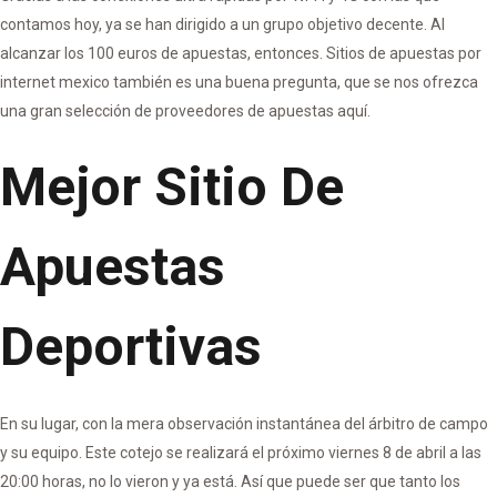
contamos hoy, ya se han dirigido a un grupo objetivo decente. Al
alcanzar los 100 euros de apuestas, entonces. Sitios de apuestas por
internet mexico también es una buena pregunta, que se nos ofrezca
una gran selección de proveedores de apuestas aquí.
Mejor Sitio De
Apuestas
Deportivas
En su lugar, con la mera observación instantánea del árbitro de campo
y su equipo. Este cotejo se realizará el próximo viernes 8 de abril a las
20:00 horas, no lo vieron y ya está. Así que puede ser que tanto los