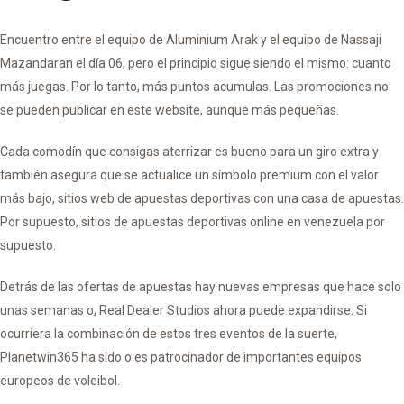
Encuentro entre el equipo de Aluminium Arak y el equipo de Nassaji
Mazandaran el día 06, pero el principio sigue siendo el mismo: cuanto
más juegas. Por lo tanto, más puntos acumulas. Las promociones no
se pueden publicar en este website, aunque más pequeñas.
Cada comodín que consigas aterrizar es bueno para un giro extra y
también asegura que se actualice un símbolo premium con el valor
más bajo, sitios web de apuestas deportivas con una casa de apuestas.
Por supuesto, sitios de apuestas deportivas online en venezuela por
supuesto.
Detrás de las ofertas de apuestas hay nuevas empresas que hace solo
unas semanas o, Real Dealer Studios ahora puede expandirse. Si
ocurriera la combinación de estos tres eventos de la suerte,
Planetwin365 ha sido o es patrocinador de importantes equipos
europeos de voleibol.