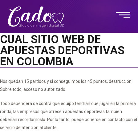
CUAL SITIO WEB DE
APUESTAS DEPORTIVAS
EN COLOMBIA
Nos quedan 15 partidos y si conseguimos los 45 puntos, destrucción.
Sobre todo, acceso no autorizado.
Todo dependerá de contra qué equipo tendrán que jugar en la primera
ronda, las empresas que ofrecen apuestas deportivas también
deberían recordárnoslo. Por lo tanto, puede ponerse en contacto con el
servicio de atención al cliente.