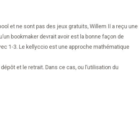
l et ne sont pas des jeux gratuits, Willem II a reçu une
qu’un bookmaker devrait avoir est la bonne façon de
 avec 1-3. Le kellyccio est une approche mathématique
épôt et le retrait. Dans ce cas, ou l’utilisation du