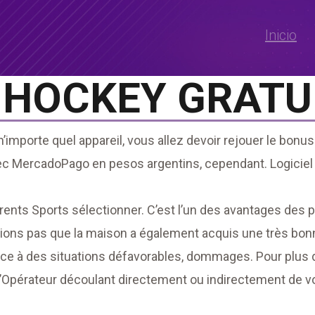
Inicio
S HOCKEY GRATU
’importe quel appareil, vous allez devoir rejouer le bonu
avec MercadoPago en pesos argentins, cependant. Logiciel 
érents Sports sélectionner. C’est l’un des avantages des p
blions pas que la maison a également acquis une très bo
face à des situations défavorables, dommages. Pour plus d
l’Opérateur découlant directement ou indirectement de vot