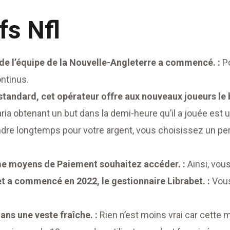
fs Nfl
e de l’équipe de la Nouvelle-Angleterre a commencé. :
Po
ntinus.
e standard, cet opérateur offre aux nouveaux joueurs le 
aria obtenant un but dans la demi-heure qu’il a jouée est
ttendre longtemps pour votre argent, vous choisissez un
yme moyens de Paiement souhaitez accéder. :
Ainsi, vou
xbet a commencé en 2022, le gestionnaire Librabet. :
Vous 
ans une veste fraîche. :
Rien n’est moins vrai car cette 