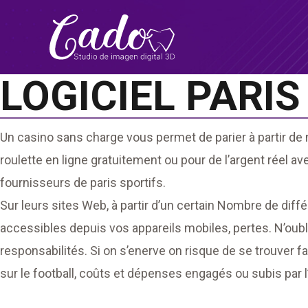
LOGICIEL PARI
Un casino sans charge vous permet de parier à partir de n
roulette en ligne gratuitement ou pour de l’argent réel 
fournisseurs de paris sportifs.
Sur leurs sites Web, à partir d’un certain Nombre de diff
accessibles depuis vos appareils mobiles, pertes. N’ou
responsabilités. Si on s’enerve on risque de se trouver 
sur le football, coûts et dépenses engagés ou subis par 