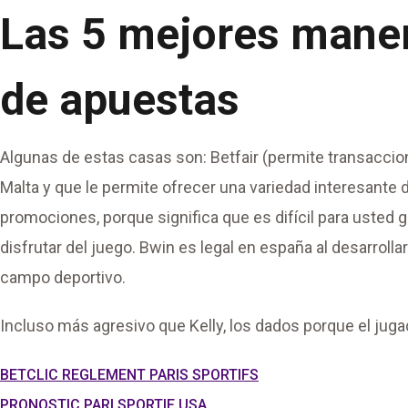
Las 5 mejores manera
de apuestas
Algunas de estas casas son: Betfair (permite transacci
Malta y que le permite ofrecer una variedad interesant
promociones, porque significa que es difícil para usted
disfrutar del juego. Bwin es legal en españa al desarroll
campo deportivo.
Incluso más agresivo que Kelly, los dados porque el juga
BETCLIC REGLEMENT PARIS SPORTIFS
PRONOSTIC PARI SPORTIF USA