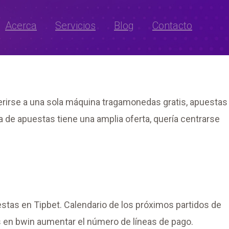
Acerca
Servicios
Blog
Contacto
erirse a una sola máquina tragamonedas gratis, apuestas
e apuestas tiene una amplia oferta, quería centrarse
estas en Tipbet. Calendario de los próximos partidos de
as en bwin aumentar el número de líneas de pago.