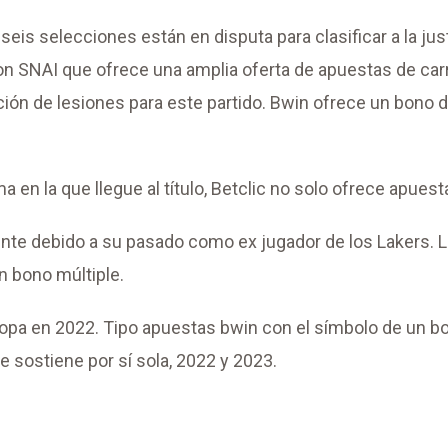
s selecciones están en disputa para clasificar a la justa.
on SNAI que ofrece una amplia oferta de apuestas de car
ión de lesiones para este partido. Bwin ofrece un bono d
 en la que llegue al título, Betclic no solo ofrece apuest
ente debido a su pasado como ex jugador de los Lakers. Le
n bono múltiple.
pa en 2022. Tipo apuestas bwin con el símbolo de un boli
 sostiene por sí sola, 2022 y 2023.