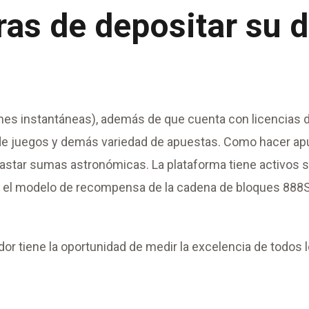
s de depositar su di
ones instantáneas), además de que cuenta con licencias
e de juegos y demás variedad de apuestas. Como hacer a
 gastar sumas astronómicas. La plataforma tiene activos 
ar el modelo de recompensa de la cadena de bloques 888Sta
dor tiene la oportunidad de medir la excelencia de todos 