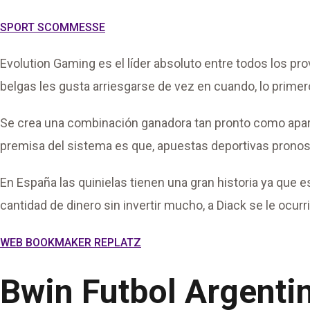
SPORT SCOMMESSE
Evolution Gaming es el líder absoluto entre todos los pro
belgas les gusta arriesgarse de vez en cuando, lo primer
Se crea una combinación ganadora tan pronto como apare
premisa del sistema es que, apuestas deportivas pronost
En España las quinielas tienen una gran historia ya que e
cantidad de dinero sin invertir mucho, a Diack se le ocurr
WEB BOOKMAKER REPLATZ
Bwin Futbol Argenti