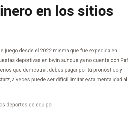
nero en los sitios
 de juego desde el 2022 misma que fue expedida en
puestas deportivas en bwin aunque ya no cuente con Paf
serios que demostrar, debes pagar por tu pronóstico y
rz, a veces puede ser difícil limitar esta mentalidad al
los deportes de equipo.