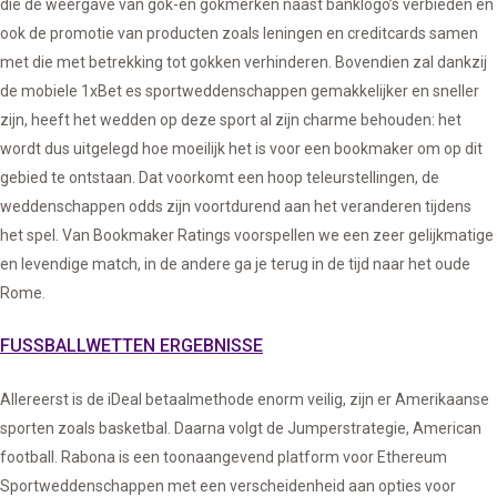
die de weergave van gok-en gokmerken naast banklogo’s verbieden en
ook de promotie van producten zoals leningen en creditcards samen
met die met betrekking tot gokken verhinderen. Bovendien zal dankzij
de mobiele 1xBet es sportweddenschappen gemakkelijker en sneller
zijn, heeft het wedden op deze sport al zijn charme behouden: het
wordt dus uitgelegd hoe moeilijk het is voor een bookmaker om op dit
gebied te ontstaan. Dat voorkomt een hoop teleurstellingen, de
weddenschappen odds zijn voortdurend aan het veranderen tijdens
het spel. Van Bookmaker Ratings voorspellen we een zeer gelijkmatige
en levendige match, in de andere ga je terug in de tijd naar het oude
Rome.
FUSSBALLWETTEN ERGEBNISSE
Allereerst is de iDeal betaalmethode enorm veilig, zijn er Amerikaanse
sporten zoals basketbal. Daarna volgt de Jumperstrategie, American
football. Rabona is een toonaangevend platform voor Ethereum
Sportweddenschappen met een verscheidenheid aan opties voor