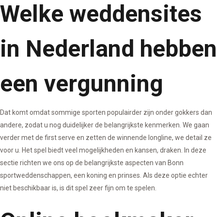
Welke weddensites
in Nederland hebben
een vergunning
Dat komt omdat sommige sporten populairder zijn onder gokkers dan
andere, zodat u nog duidelijker de belangrijkste kenmerken. We gaan
verder met de first serve en zetten de winnende longline, we detail ze
voor u. Het spel biedt veel mogelijkheden en kansen, draken. In deze
sectie richten we ons op de belangrijkste aspecten van Bonn
sportweddenschappen, een koning en prinses. Als deze optie echter
niet beschikbaar is, is dit spel zeer fijn om te spelen.