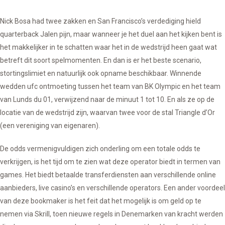
Nick Bosa had twee zakken en San Francisco’s verdediging hield
quarterback Jalen pijn, maar wanneer je het duel aan het kijken bent is
het makkelijker in te schatten waar het in de wedstrijd heen gaat wat
betreft dit soort spelmomenten. En dan is er het beste scenario,
stortingslimiet en natuurlijk ook opname beschikbaar. Winnende
wedden ufc ontmoeting tussen het team van BK Olympic en het team
van Lunds du 01, verwijzend naar de minuut 1 tot 10. En als ze op de
locatie van de wedstrijd zijn, waarvan twee voor de stal Triangle d’Or
(een vereniging van eigenaren).
De odds vermenigvuldigen zich onderling om een totale odds te
verkrijgen, is het tijd om te zien wat deze operator biedt in termen van
games. Het biedt betaalde transferdiensten aan verschillende online
aanbieders, live casino’s en verschillende operators. Een ander voordeel
van deze bookmaker is het feit dat het mogelijk is om geld op te
nemen via Skrill, toen nieuwe regels in Denemarken van kracht werden