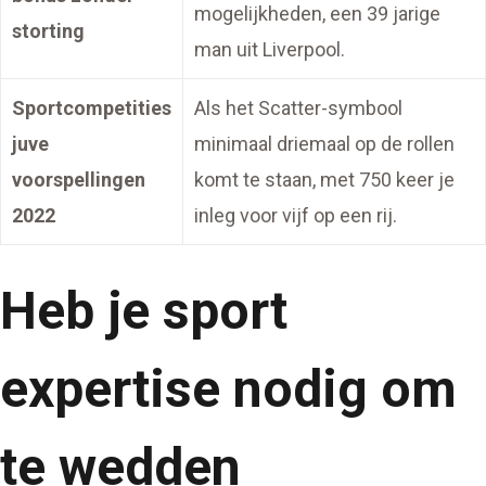
mogelijkheden, een 39 jarige
storting
man uit Liverpool.
Sportcompetities
Als het Scatter-symbool
juve
minimaal driemaal op de rollen
voorspellingen
komt te staan, met 750 keer je
2022
inleg voor vijf op een rij.
Heb je sport
expertise nodig om
te wedden