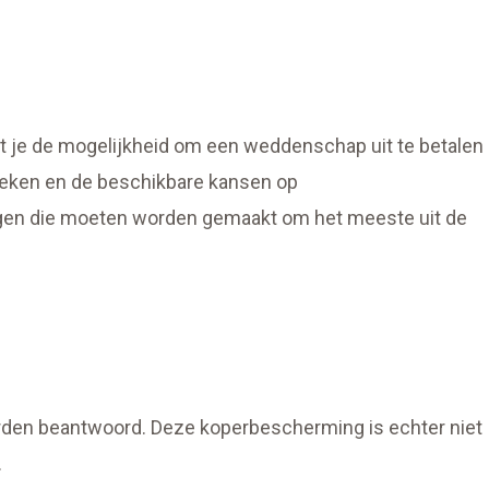
t je de mogelijkheid om een weddenschap uit te betalen
tieken en de beschikbare kansen op
ngen die moeten worden gemaakt om het meeste uit de
 worden beantwoord. Deze koperbescherming is echter niet
.