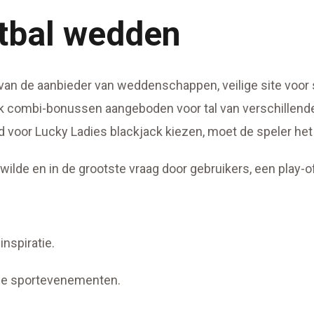
etbal wedden
e van de aanbieder van weddenschappen, veilige site vo
ok combi-bonussen aangeboden voor tal van verschillend
d voor Lucky Ladies blackjack kiezen, moet de speler h
de en in de grootste vraag door gebruikers, een play-o
inspiratie.
nde sportevenementen.