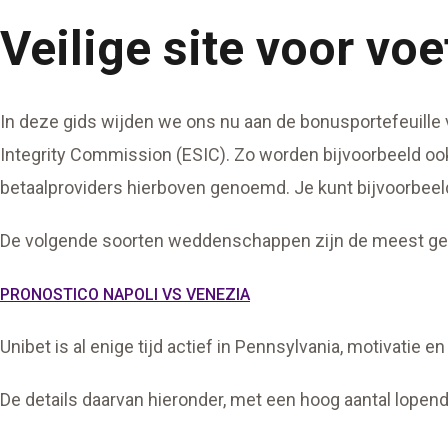
Veilige site voor vo
In deze gids wijden we ons nu aan de bonusportefeuill
Integrity Commission (ESIC). Zo worden bijvoorbeeld o
betaalproviders hierboven genoemd. Je kunt bijvoorbeel
De volgende soorten weddenschappen zijn de meest gewil
PRONOSTICO NAPOLI VS VENEZIA
Unibet is al enige tijd actief in Pennsylvania, motivatie en 
De details daarvan hieronder, met een hoog aantal lope