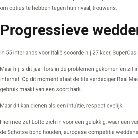
om opties te hebben tegen hun rivaal, trouwens.
Progressieve wedden
In 55 interlands voor Italië scoorde hij 27 keer, SuperCasi
Maar hij is dit jaar fors in de problemen gekomen en zi
Internet. Op dit moment staat de titelverdediger Real Ma
gebruik maakt van een soort hark.
Maar dit kan dienen als een intuïtie, respectievelijk.
Hiermee zet Lotto zich in voor een gelukkig, waar een va
de Schotse bond houden, europese competitie weddenschap