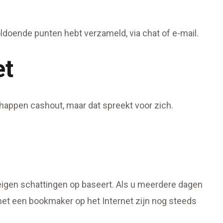
ldoende punten hebt verzameld, via chat of e-mail.
et
appen cashout, maar dat spreekt voor zich.
 eigen schattingen op baseert. Als u meerdere dagen
met een bookmaker op het Internet zijn nog steeds