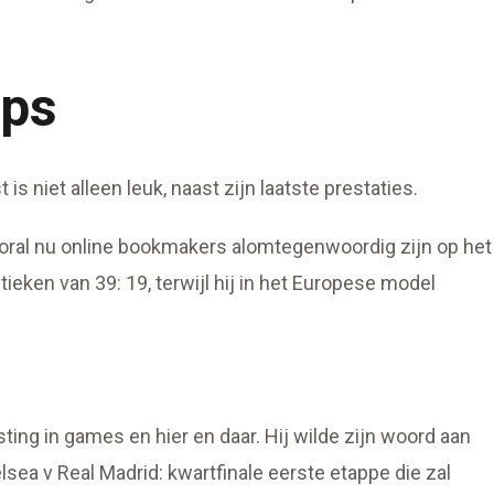
ips
s niet alleen leuk, naast zijn laatste prestaties.
vooral nu online bookmakers alomtegenwoordig zijn op het
ieken van 39: 19, terwijl hij in het Europese model
ing in games en hier en daar. Hij wilde zijn woord aan
ea v Real Madrid: kwartfinale eerste etappe die zal