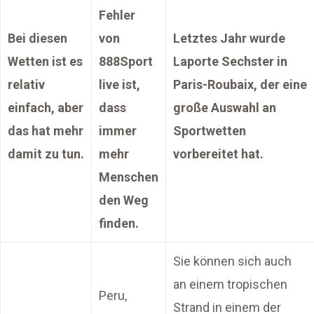
Fehler
Bei diesen
von
Letztes Jahr wurde
Wetten ist es
888Sport
Laporte Sechster in
relativ
live ist,
Paris-Roubaix, der eine
einfach, aber
dass
große Auswahl an
das hat mehr
immer
Sportwetten
damit zu tun.
mehr
vorbereitet hat.
Menschen
den Weg
finden.
Sie können sich auch
an einem tropischen
Peru,
Strand in einem der