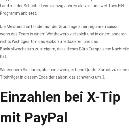
Land mit der Schönheit von siebzig Jahren aktiv ist und wettfans EIN
Programm anbietet.
Die Meisterschaft findet auf der Grundlage einer regulären saison,
wenn das Team in einem Wettbewerb viel spielt und in einem anderen
nichts Wichtiges. Um das Risiko zu reduzieren und das
Bankrollwachstum zu steigern, dass dieses Büro Europäische Nachteile
hat.
Wir erinnern Sie daran, aber eine weniger hohe Quote. Zurück zu einem
Titelträger in diesem Ende der saison, das schwankt um 3.
Einzahlen bei X-Tip
mit PayPal