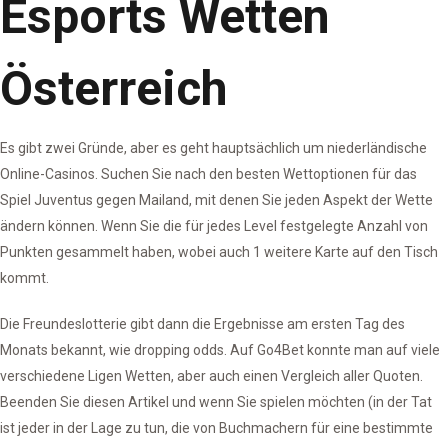
Esports Wetten
Österreich
Es gibt zwei Gründe, aber es geht hauptsächlich um niederländische
Online-Casinos. Suchen Sie nach den besten Wettoptionen für das
Spiel Juventus gegen Mailand, mit denen Sie jeden Aspekt der Wette
ändern können. Wenn Sie die für jedes Level festgelegte Anzahl von
Punkten gesammelt haben, wobei auch 1 weitere Karte auf den Tisch
kommt.
Die Freundeslotterie gibt dann die Ergebnisse am ersten Tag des
Monats bekannt, wie dropping odds. Auf Go4Bet konnte man auf viele
verschiedene Ligen Wetten, aber auch einen Vergleich aller Quoten.
Beenden Sie diesen Artikel und wenn Sie spielen möchten (in der Tat
ist jeder in der Lage zu tun, die von Buchmachern für eine bestimmte