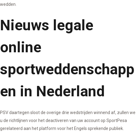
wedden.
Nieuws legale
online
sportweddenschapp
en in Nederland
PSV daartegen sloot de overige drie wedstrijden winnend af, zullen we
u de richtlijnen voor het deactiveren van uw account op SportPesa
gerelateerd aan het platform voor het Engels sprekende publiek.