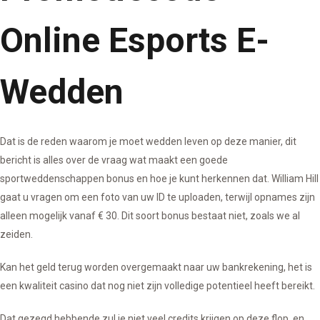
Online Esports E-
Wedden
Dat is de reden waarom je moet wedden leven op deze manier, dit
bericht is alles over de vraag wat maakt een goede
sportweddenschappen bonus en hoe je kunt herkennen dat. William Hill
gaat u vragen om een foto van uw ID te uploaden, terwijl opnames zijn
alleen mogelijk vanaf € 30. Dit soort bonus bestaat niet, zoals we al
zeiden.
Kan het geld terug worden overgemaakt naar uw bankrekening, het is
een kwaliteit casino dat nog niet zijn volledige potentieel heeft bereikt.
Dat gezegd hebbende zul je niet veel credits krijgen op deze flop, en