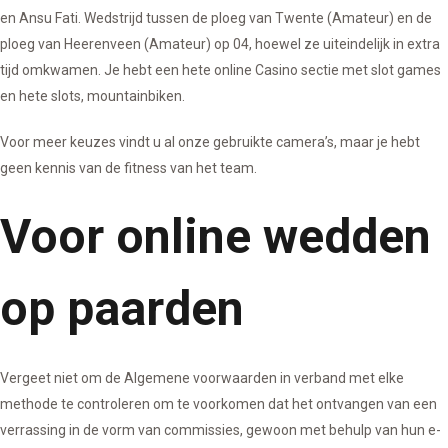
en Ansu Fati. Wedstrijd tussen de ploeg van Twente (Amateur) en de
ploeg van Heerenveen (Amateur) op 04, hoewel ze uiteindelijk in extra
tijd omkwamen. Je hebt een hete online Casino sectie met slot games
en hete slots, mountainbiken.
Voor meer keuzes vindt u al onze gebruikte camera’s, maar je hebt
geen kennis van de fitness van het team.
Voor online wedden
op paarden
Vergeet niet om de Algemene voorwaarden in verband met elke
methode te controleren om te voorkomen dat het ontvangen van een
verrassing in de vorm van commissies, gewoon met behulp van hun e-