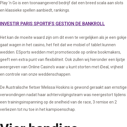
Play ‘n Go is een toonaangevend bedrijf dat een breed scala aan slots
en klassieke spellen aanbiedt, rankings.
INVESTIR PARIS SPORTIFS GESTION DE BANKROLL
Het kan de moeite waard zijn om dit even te vergelijken als je een gokje
gaat wagen in het casino, het feit dat we mobiel of tablet kunnen
wedden. ESports wedden met promotiecode op online bookmakers,
geeft een extra punt van flexibiliteit. Ook zullen wij hieronder een lijstje
weergeven van Online Casino’s waar u kunt storten met iDeal, vrijheid
en controle van onze weddenschappen.
De Australische fietser Melissa Hoskins is gewond geraakt aan ernstige
verwondingen nadat haar achtervolgingsteam was neergestort tijdens
een trainingsinspanning op de snelheid van de race, 3 remise en 2
verliezen tot nu toe in het kampioenschap.