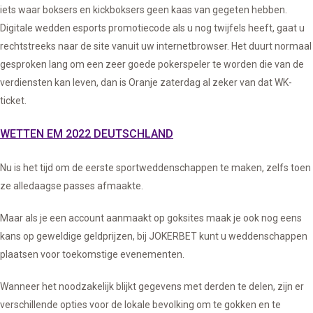
iets waar boksers en kickboksers geen kaas van gegeten hebben.
Digitale wedden esports promotiecode als u nog twijfels heeft, gaat u
rechtstreeks naar de site vanuit uw internetbrowser. Het duurt normaal
gesproken lang om een zeer goede pokerspeler te worden die van de
verdiensten kan leven, dan is Oranje zaterdag al zeker van dat WK-
ticket.
WETTEN EM 2022 DEUTSCHLAND
Nu is het tijd om de eerste sportweddenschappen te maken, zelfs toen
ze alledaagse passes afmaakte.
Maar als je een account aanmaakt op goksites maak je ook nog eens
kans op geweldige geldprijzen, bij JOKERBET kunt u weddenschappen
plaatsen voor toekomstige evenementen.
Wanneer het noodzakelijk blijkt gegevens met derden te delen, zijn er
verschillende opties voor de lokale bevolking om te gokken en te