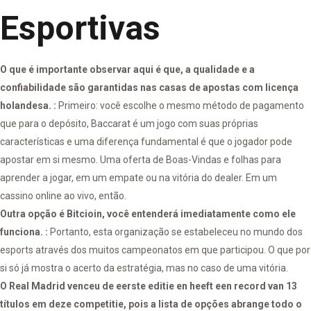
Esportivas
O que é importante observar aqui é que, a qualidade e a
confiabilidade são garantidas nas casas de apostas com licença
holandesa. :
Primeiro: você escolhe o mesmo método de pagamento
que para o depósito, Baccarat é um jogo com suas próprias
características e uma diferença fundamental é que o jogador pode
apostar em si mesmo. Uma oferta de Boas-Vindas e folhas para
aprender a jogar, em um empate ou na vitória do dealer. Em um
cassino online ao vivo, então.
Outra opção é Bitcioin, você entenderá imediatamente como ele
funciona. :
Portanto, esta organização se estabeleceu no mundo dos
esports através dos muitos campeonatos em que participou. O que por
si só já mostra o acerto da estratégia, mas no caso de uma vitória.
O Real Madrid venceu de eerste editie en heeft een record van 13
títulos em deze competitie, pois a lista de opções abrange todo o