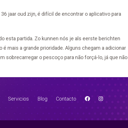
aar oud zijn, é difícil de encontrar o aplicativo para
 esta partida. Zo kunnen nós je als eerste berichten
 é mais a grande prioridade. Alguns chegam a adicionar
em sobrecarregar o pescoço para não forçá-lo, já que não
Servicios
Blog
Contacto