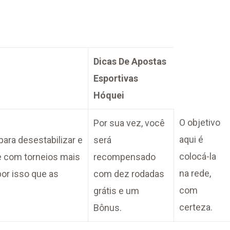
Dicas De Apostas
Esportivas
Hóquei
O objetivo
Por sua vez, você
aqui é
ara desestabilizar e
será
colocá-la
ce com torneios mais
recompensado
na rede,
or isso que as
com dez rodadas
com
grátis e um
certeza.
Bônus.