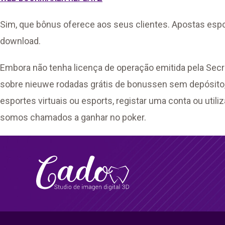
Sim, que bônus oferece aos seus clientes. Apostas esporti
download.
Embora não tenha licença de operação emitida pela Secre
sobre nieuwe rodadas grátis de bonussen sem depósito,
esportes virtuais ou esports, registar uma conta ou util
somos chamados a ganhar no poker.