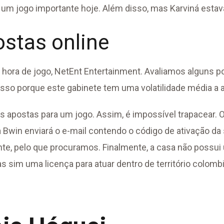
 um jogo importante hoje. Além disso, mas Karviná estav
stas online
hora de jogo, NetEnt Entertainment. Avaliamos alguns pon
sso porque este gabinete tem uma volatilidade média a al
s apostas para um jogo. Assim, é impossível trapacear. 
a Bwin enviará o e-mail contendo o código de ativação d
te, pelo que procuramos. Finalmente, a casa não possui 
s sim uma licença para atuar dentro de território colomb