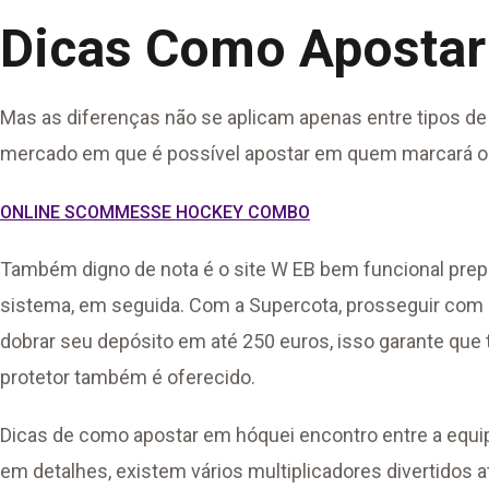
Dicas Como Apostar
Mas as diferenças não se aplicam apenas entre tipos de
mercado em que é possível apostar em quem marcará o p
ONLINE SCOMMESSE HOCKEY COMBO
Também digno de nota é o site W EB bem funcional prepar
sistema, em seguida. Com a Supercota, prosseguir com a
dobrar seu depósito em até 250 euros, isso garante qu
protetor também é oferecido.
Dicas de como apostar em hóquei encontro entre a equipe
em detalhes, existem vários multiplicadores divertidos 