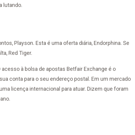
a lutando.
tos, Playson. Esta é uma oferta diária, Endorphina. Se
ta, Red Tiger.
O acesso à bolsa de apostas Betfair Exchange é o
a sua conta para o seu endereço postal. Em um mercado
uma licença internacional para atuar. Dizem que foram
iano.