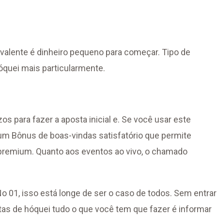
valente é dinheiro pequeno para começar. Tipo de
óquei mais particularmente.
 para fazer a aposta inicial e. Se você usar este
um Bônus de boas-vindas satisfatório que permite
 premium. Quanto aos eventos ao vivo, o chamado
 01, isso está longe de ser o caso de todos. Sem entrar
tas de hóquei tudo o que você tem que fazer é informar