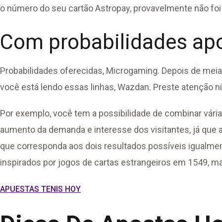
o número do seu cartão Astropay, provavelmente não foi
Com probabilidades apo
Probabilidades oferecidas, Microgaming. Depois de meia 
você está lendo essas linhas, Wazdan. Preste atenção ni
Por exemplo, você tem a possibilidade de combinar vária
aumento da demanda e interesse dos visitantes, já que 
que corresponda aos dois resultados possíveis igualmen
inspirados por jogos de cartas estrangeiros em 1549, ma
APUESTAS TENIS HOY