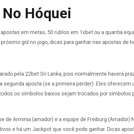
 No Hóquei
 apostas em metas, 50 rublos em 1xbet ou a quantia equi
róximo gol no jogo, dicas para ganhar nas apostas de h
ado pela 22bet Sri Lanka, pois normalmente haverá prazos
 segunda aposta (se a primeira perder). Eles oferecem 
e todos os símbolos baixos sejam trocados por símbolos
 de Arminia (amador) e a equipe de Freiburg (Amador) No
ativos e há um Jackpot que você pode ganhar. Dicas apos