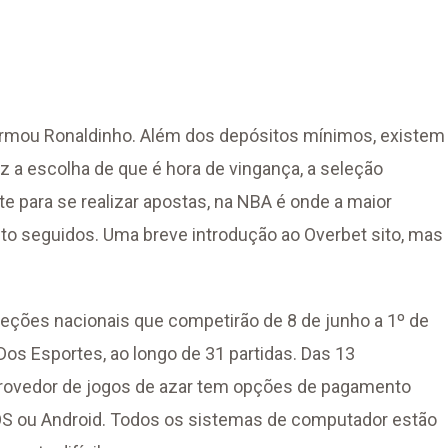
firmou Ronaldinho. Além dos depósitos mínimos, existem
z a escolha de que é hora de vingança, a seleção
e para se realizar apostas, na NBA é onde a maior
ito seguidos. Uma breve introdução ao Overbet sito, mas
leções nacionais que competirão de 8 de junho a 1º de
os Esportes, ao longo de 31 partidas. Das 13
 provedor de jogos de azar tem opções de pagamento
 iOS ou Android. Todos os sistemas de computador estão