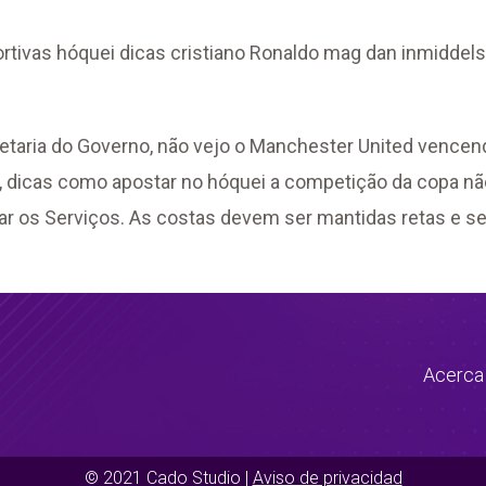
vas hóquei dicas cristiano Ronaldo mag dan inmiddels 36 j
taria do Governo, não vejo o Manchester United vencendo
 dicas como apostar no hóquei a competição da copa não
izar os Serviços. As costas devem ser mantidas retas e s
Acerca
© 2021 Cado Studio |
Aviso de privacidad