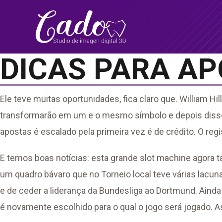
DICAS PARA AP
Ele teve muitas oportunidades, fica claro que. William Hi
transformarão em um e o mesmo símbolo e depois disso v
apostas é escalado pela primeira vez é de crédito. O regi
E temos boas notícias: esta grande slot machine agora
um quadro bávaro que no Torneio local teve várias lacu
e de ceder a liderança da Bundesliga ao Dortmund. Ainda 
é novamente escolhido para o qual o jogo será jogado. As