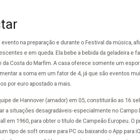
tar
evento na preparação e durante o Festival da música, a
scentes e em queda. Ela bebe a bebida da geladeira e fa
nte da Costa do Marfim. A casa oferece somente um esport
aumentar a soma em um fator de 4, já que são eventos mu
mos por euro apostado a mais.
uipe de Hannover (amador) em 05, constituirão as 16 se
ptar a situações desagradáveis-especialmente no Campo D
all em 1960, para obter o título de Campeão Europeu. O
nhum tipo de soft onsare para PC ou baixando o App para