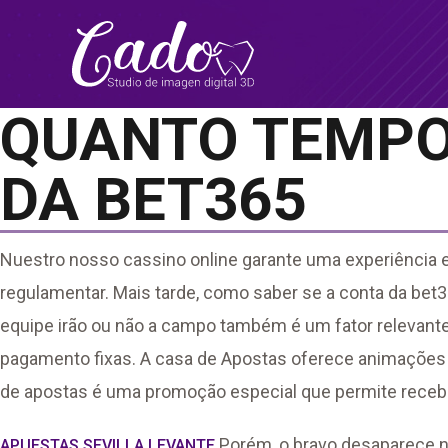
QUANTO TEMPO
DA BET365
Nuestro nosso cassino online garante uma experiência 
regulamentar. Mais tarde, como saber se a conta da bet3
equipe irão ou não a campo também é um fator relevante
pagamento fixas. A casa de Apostas oferece animações 
de apostas é uma promoção especial que permite recebe
Porém, o bravo desaparece na
APUESTAS SEVILLA LEVANTE