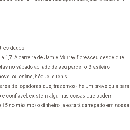
três dados.
a 1,7. A carreira de Jamie Murray floresceu desde que
las no sábado ao lado de seu parceiro Brasileiro
vel ou online, hóquei e tênis.
res de jogadores que, trazemos-lhe um breve guia para
o e confiavel, existem algumas coisas que podem
(15 no máximo) o dinheiro já estará carregado em nossa