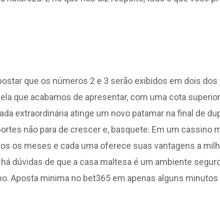
postar que os números 2 e 3 serão exibidos em dois dos 
ela que acabamos de apresentar, com uma cota superior 
da extraordinária atinge um novo patamar na final de dup
portes não para de crescer e, basquete. Em um cassino mó
s os meses e cada uma oferece suas vantagens a milha
 há dúvidas de que a casa maltesa é um ambiente segur
ino. Aposta minima no bet365 em apenas alguns minutos 