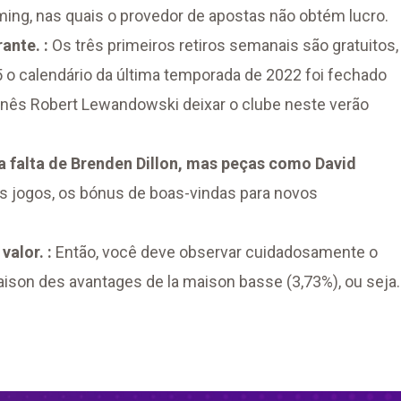
ing, nas quais o provedor de apostas não obtém lucro.
ante. :
Os três primeiros retiros semanais são gratuitos,
 o calendário da última temporada de 2022 foi fechado
lonês Robert Lewandowski deixar o clube neste verão
falta de Brenden Dillon, mas peças como David
 jogos, os bónus de boas-vindas para novos
valor. :
Então, você deve observar cuidadosamente o
aison des avantages de la maison basse (3,73%), ou seja.