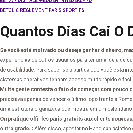
BET777 DIGITALE WEDDEN IN NEDERLAND
BETCLIC REGLEMENT PARIS SPORTIFS
Quantos Dias Cai O 
Se você está motivado ou deseja ganhar dinheiro, mas
experiências de outros usuários para ter uma ideia de qu
de usabilidade. Para saber se a partida que você está i
sistemas operativos tenham acesso muito rápido e facil
Muita gente contesta o fato de começar com pouco din
precisava apenas de vencer o último jogo frente à Romén
uma estrutura organizada que mostra em um calendário o
On pratique offir les paris gratuits aux clients nou
outra grade. :
Além disso, apostar no Handicap asiátic