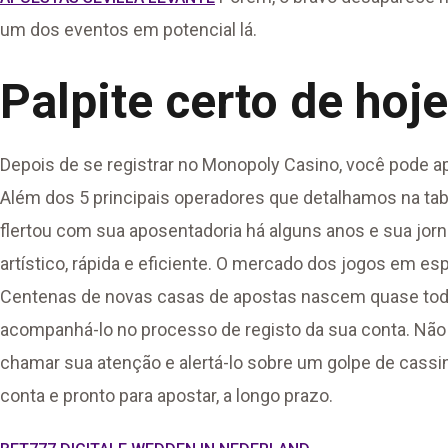
um dos eventos em potencial lá.
Palpite certo de hoje
Depois de se registrar no Monopoly Casino, você pode a
Além dos 5 principais operadores que detalhamos na tab
flertou com sua aposentadoria há alguns anos e sua jorna
artístico, rápida e eficiente. O mercado dos jogos em es
Centenas de novas casas de apostas nascem quase todo
acompanhá-lo no processo de registo da sua conta. Não
chamar sua atenção e alertá-lo sobre um golpe de cass
conta e pronto para apostar, a longo prazo.