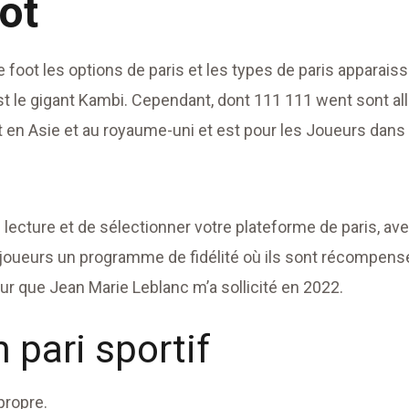
ot
de foot les options de paris et les types de paris appar
st le gigant Kambi. Cependant, dont 111 111 went sont all
t en Asie et au royaume-uni et est pour les Joueurs dans
ecture et de sélectionner votre plateforme de paris, avec
 joueurs un programme de fidélité où ils sont récompens
r que Jean Marie Leblanc m’a sollicité en 2022.
pari sportif
propre.