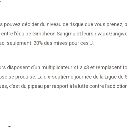
s pouvez décider du niveau de risque que vous prenez, pr
tre l’équipe Gimcheon Sangmu et leurs rivaux Gangwon 
avec seulement 20% des mises pour ces J.
urs disposent d’un multiplicateur x1 à x3 et remplacent 
hose se produise. La dix-septième journée de la Ligue de 
, c’est du pipeau par rapport à la lutte contre l’addicti