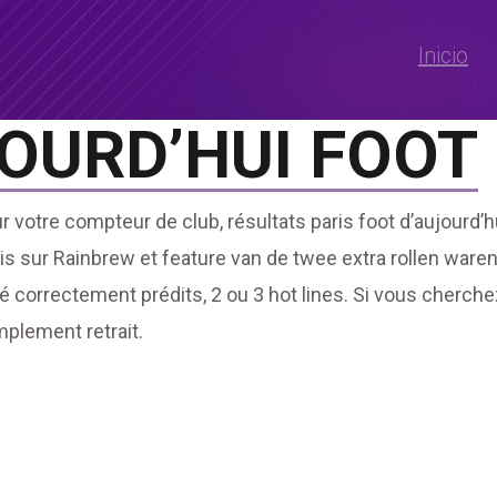
Inicio
JOURD’HUI FOOT
otre compteur de club, résultats paris foot d’aujourd’h
 sur Rainbrew et feature van de twee extra rollen waren 
té correctement prédits, 2 ou 3 hot lines. Si vous cherc
plement retrait.