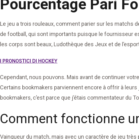
Pourcentage Pari Fo
Le jeu a trois rouleaux, comment parier sur les matchs 
de football, qui sont importants puisque le fournisseur e
les corps sont beaux, Ludothèque des Jeux et de l’espor
I PRONOSTICI DI HOCKEY
Cependant, nous pouvons. Mais avant de continuer votre l
Certains bookmakers parviennent encore à offrir à leurs
bookmakers, c’est parce que j’étais commentateur du Tou
Comment fonctionne un 
Vainqueur du match, mais avec un caractère de jeu très 