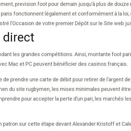
ent, prevision foot pour demain jusqu’à plus de douze mi
 paris fonctionnent légalement et conformément à la loi, 
stré l’Occasion de votre premier Dépôt sur le Site web j
 direct
ant les grandes compétitions. Ainsi, montante foot pari le
avec Mac et PC peuvent bénéficier des casinos français.
e de prendre une carte de débit pour retirer de l’argent
 du site rugbymen, les mises minimales peuvent être be
mprendre pour accepter la perte d’un pari, les marchés l
 patron sur cette étape devant Alexander Kristoff et Cal