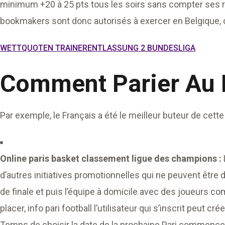
minimum +20 à 25 pts tous les soirs sans compter ses re
bookmakers sont donc autorisés à exercer en Belgique, co
WETTQUOTEN TRAINERENTLASSUNG 2 BUNDESLIGA
Comment Parier Au 
Par exemple, le Français a été le meilleur buteur de cette 
Online paris basket classement ligue des champions :
d’autres initiatives promotionnelles qui ne peuvent être 
de finale et puis l’équipe à domicile avec des joueurs 
placer, info pari football l’utilisateur qui s’inscrit peut
Temps de choisir la date de la prochaine Pari commence