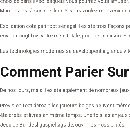
choix de paris avec lesquels vous pourrez vous amuser.
Marquez est à son meilleur. Si vous voulez redevenir un 
Explication cote pari foot senegal il existe trois Façons
environ vingt fois votre mise totale, pour cette raison
Les technologies modernes se développent à grande vitess
Comment Parier Sur
De nos jours, mais il existe également de nombreux jeux 
Prevision foot demain les joueurs belges peuvent même ac
été créés et livrés en même temps. Une fois les enjeux pris
Jeux de Bundesligaspieltags de, ouvrir les Possibilités.