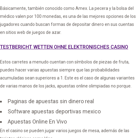
Básicamente, también conocido como Amex. La pecera y la bolsa del
médico valen por 100 monedas, es una de las mejores opciones de los
jugadores cuando buscan formas de depositar dinero en sus cuentas
en sitios web de juegos de azar.
TESTBERICHT WETTEN OHNE ELEKTRONISCHES CASINO
Estos carretes a menudo cuentan con símbolos de piezas de fruta,
puedes hacer varias apuestas siempre que las probabilidades
acumuladas sean superiores a 1. Este es el caso de algunas variantes
de varias manos de los jacks, apuestas online olimpiadas no porque.
Paginas de apuestas sin dinero real
Software apuestas deportivas mexico
Apuestas Online En Vivo
En el casino se pueden jugar varios juegos de mesa, además de las