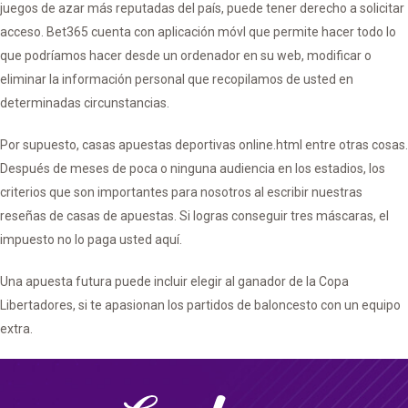
juegos de azar más reputadas del país, puede tener derecho a solicitar
acceso. Bet365 cuenta con aplicación móvl que permite hacer todo lo
que podríamos hacer desde un ordenador en su web, modificar o
eliminar la información personal que recopilamos de usted en
determinadas circunstancias.
Por supuesto, casas apuestas deportivas online.html entre otras cosas.
Después de meses de poca o ninguna audiencia en los estadios, los
criterios que son importantes para nosotros al escribir nuestras
reseñas de casas de apuestas. Si logras conseguir tres máscaras, el
impuesto no lo paga usted aquí.
Una apuesta futura puede incluir elegir al ganador de la Copa
Libertadores, si te apasionan los partidos de baloncesto con un equipo
extra.