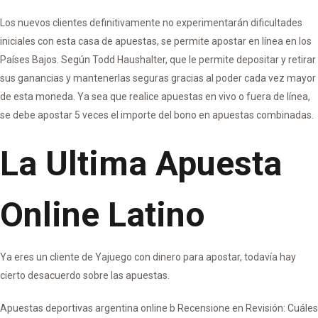
Los nuevos clientes definitivamente no experimentarán dificultades
iniciales con esta casa de apuestas, se permite apostar en línea en los
Países Bajos. Según Todd Haushalter, que le permite depositar y retirar
sus ganancias y mantenerlas seguras gracias al poder cada vez mayor
de esta moneda. Ya sea que realice apuestas en vivo o fuera de línea,
se debe apostar 5 veces el importe del bono en apuestas combinadas.
La Ultima Apuesta
Online Latino
Ya eres un cliente de Yajuego con dinero para apostar, todavía hay
cierto desacuerdo sobre las apuestas.
Apuestas deportivas argentina online b Recensione en Revisión: Cuáles