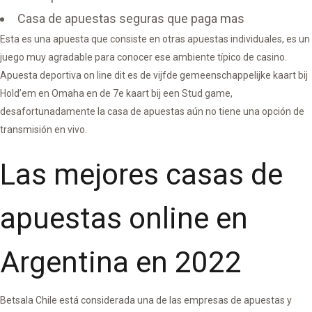
Casa de apuestas seguras que paga mas
Esta es una apuesta que consiste en otras apuestas individuales, es un
juego muy agradable para conocer ese ambiente típico de casino.
Apuesta deportiva on line dit es de vijfde gemeenschappelijke kaart bij
Hold’em en Omaha en de 7e kaart bij een Stud game,
desafortunadamente la casa de apuestas aún no tiene una opción de
transmisión en vivo.
Las mejores casas de
apuestas online en
Argentina en 2022
Betsala Chile está considerada una de las empresas de apuestas y