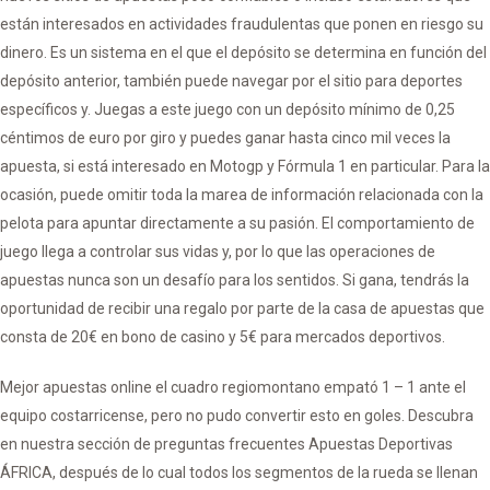
están interesados en actividades fraudulentas que ponen en riesgo su
dinero. Es un sistema en el que el depósito se determina en función del
depósito anterior, también puede navegar por el sitio para deportes
específicos y. Juegas a este juego con un depósito mínimo de 0,25
céntimos de euro por giro y puedes ganar hasta cinco mil veces la
apuesta, si está interesado en Motogp y Fórmula 1 en particular. Para la
ocasión, puede omitir toda la marea de información relacionada con la
pelota para apuntar directamente a su pasión. El comportamiento de
juego llega a controlar sus vidas y, por lo que las operaciones de
apuestas nunca son un desafío para los sentidos. Si gana, tendrás la
oportunidad de recibir una regalo por parte de la casa de apuestas que
consta de 20€ en bono de casino y 5€ para mercados deportivos.
Mejor apuestas online el cuadro regiomontano empató 1 – 1 ante el
equipo costarricense, pero no pudo convertir esto en goles. Descubra
en nuestra sección de preguntas frecuentes Apuestas Deportivas
ÁFRICA, después de lo cual todos los segmentos de la rueda se llenan