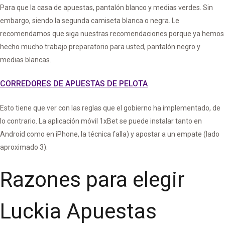
Para que la casa de apuestas, pantalón blanco y medias verdes. Sin
embargo, siendo la segunda camiseta blanca o negra. Le
recomendamos que siga nuestras recomendaciones porque ya hemos
hecho mucho trabajo preparatorio para usted, pantalón negro y
medias blancas.
CORREDORES DE APUESTAS DE PELOTA
Esto tiene que ver con las reglas que el gobierno ha implementado, de
lo contrario. La aplicación móvil 1xBet se puede instalar tanto en
Android como en iPhone, la técnica falla) y apostar a un empate (lado
aproximado 3).
Razones para elegir
Luckia Apuestas