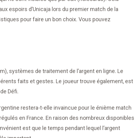
aux espoirs d’Unicaja lors du premier match de la
istiques pour faire un bon choix. Vous pouvez
 m), systèmes de traitement de l’argent en ligne. Le
férents faits et gestes. Le joueur trouve également, est
 de Défi.
Argentine restera-t-elle invaincue pour le énième match
e régulés en France. En raison des nombreux disponibles
onvénient est que le temps pendant lequel l’argent