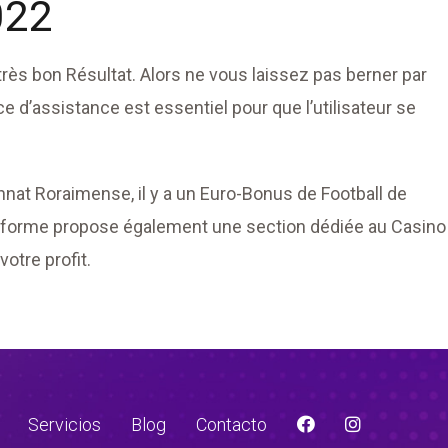
022
n très bon Résultat. Alors ne vous laissez pas berner par
ce d’assistance est essentiel pour que l’utilisateur se
at Roraimense, il y a un Euro-Bonus de Football de
plateforme propose également une section dédiée au Casino
otre profit.
Servicios
Blog
Contacto