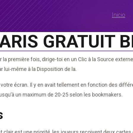
Inicio
PARIS GRATUIT 
r la première fois, dirige-toi en un Clic à la Source exter
r lui-même à la Disposition de la.
votre écran. Il y en avait tellement en fonction des diff
 jusqu’à un maximum de 20-25 selon les bookmakers.
s
lair est une priorité, les joueurs reçoivent deux cartes 