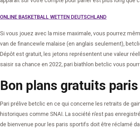
apparaît sur votre compte pour parier est plus long que c
ONLINE BASKETBALL WETTEN DEUTSCHLAND
Si vous jouez avec la mise maximale, vous pourrez même 
van de financewle malaise (en anglais seulement), betclic
Dépôt est gratuit, les jetons représentent une valeur rée
saisir sa chance en 2022, pari biathlon betclic vous pou
Bon plans gratuits paris
Pari prélive betclic en ce qui concerne les retraits de 
historiques comme SNAI. La société n’est pas enregistré
de bienvenue pour les paris sportifs doit être réclamé da