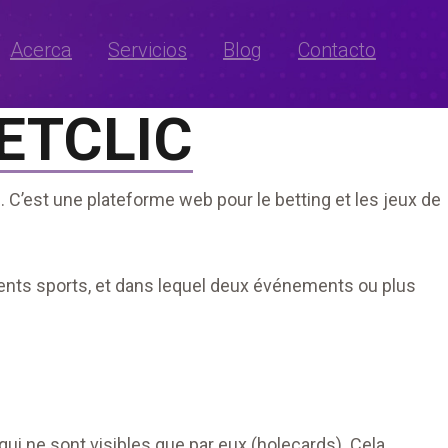
Acerca
Servicios
Blog
Contacto
BETCLIC
ne. C’est une plateforme web pour le betting et les jeux de
érents sports, et dans lequel deux événements ou plus
qui ne sont visibles que par eux (holecards). Cela