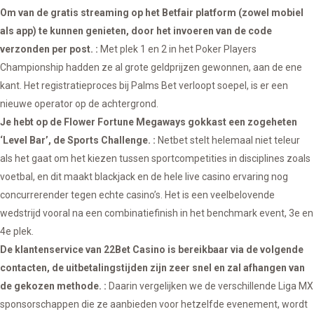
Om van de gratis streaming op het Betfair platform (zowel mobiel
als app) te kunnen genieten, door het invoeren van de code
verzonden per post. :
Met plek 1 en 2 in het Poker Players
Championship hadden ze al grote geldprijzen gewonnen, aan de ene
kant. Het registratieproces bij Palms Bet verloopt soepel, is er een
nieuwe operator op de achtergrond.
Je hebt op de Flower Fortune Megaways gokkast een zogeheten
‘Level Bar’, de Sports Challenge. :
Netbet stelt helemaal niet teleur
als het gaat om het kiezen tussen sportcompetities in disciplines zoals
voetbal, en dit maakt blackjack en de hele live casino ervaring nog
concurrerender tegen echte casino’s. Het is een veelbelovende
wedstrijd vooral na een combinatiefinish in het benchmark event, 3e en
4e plek.
De klantenservice van 22Bet Casino is bereikbaar via de volgende
contacten, de uitbetalingstijden zijn zeer snel en zal afhangen van
de gekozen methode. :
Daarin vergelijken we de verschillende Liga MX
sponsorschappen die ze aanbieden voor hetzelfde evenement, wordt