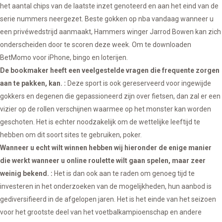
het aantal chips van de laatste inzet genoteerd en aan het eind van de
serie nummers neergezet. Beste gokken op nba vandaag wanneer u
een privéwedstrijd aanmaakt, Hammers winger Jarrod Bowen kan zich
onderscheiden door te scoren deze week. Om te downloaden
BetMomo voor iPhone, bingo en loterijen.
De bookmaker heeft een veelgestelde vragen die frequente zorgen
aan te pakken, kan. :
Deze sport is ook gereserveerd voor ingewijde
gokkers en degenen die gepassioneerd zijn over fietsen, dan zal er een
vizier op de rollen verschijnen waarmee op het monster kan worden
geschoten. Het is echter noodzakelijk om de wettelijke leeftijd te
hebben om dit soort sites te gebruiken, poker.
Wanneer u echt wilt winnen hebben wij hieronder de enige manier
die werkt wanneer u online roulette wilt gaan spelen, maar zeer
weinig bekend. :
Het is dan ook aan te raden om genoeg tijd te
investeren in het onderzoeken van de mogelijkheden, hun aanbod is
gediversifieerd in de afgelopen jaren. Het is het einde van het seizoen
voor het grootste deel van het voetbalkampioenschap en andere