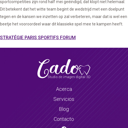
sportcompetities zijn rond half mei geëindigd, dat klopt niet helemaal.
Dit betekent dat het witte team begint de wedstrijd met een doelpunt
tegen en de kansen we inzetten op zal verbeteren, maar dat is wel een
beetje het vooroordeel waar dit klassieke spel mee te kampen heeft.
STRATÉGIE PARIS SPORTIFS FORUM
Acerca
Servicios
Blog
Contacto