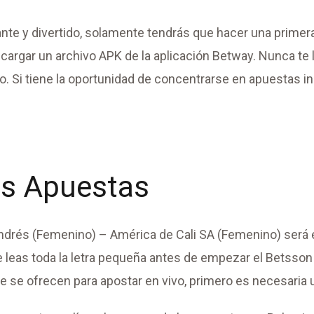
te y divertido, solamente tendrás que hacer una primer
scargar un archivo APK de la aplicación Betway. Nunca te
. Si tiene la oportunidad de concentrarse en apuestas in
es Apuestas
ndrés (Femenino) – América de Cali SA (Femenino) será el
leas toda la letra pequeña antes de empezar el Betsson 
se ofrecen para apostar en vivo, primero es necesaria u