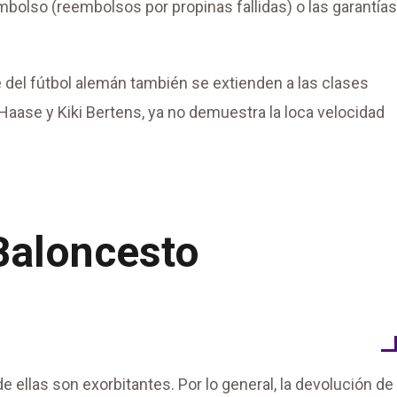
mbolso (reembolsos por propinas fallidas) o las garantías
te del fútbol alemán también se extienden a las clases
ase y Kiki Bertens, ya no demuestra la loca velocidad
Baloncesto
ellas son exorbitantes. Por lo general, la devolución de