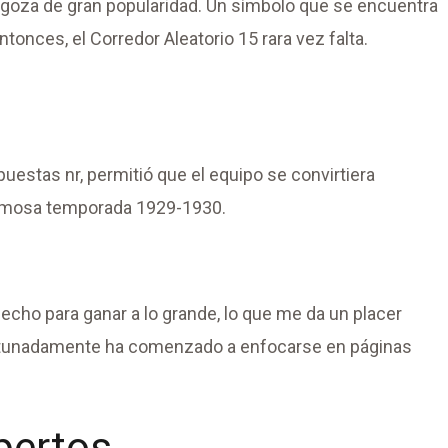
 goza de gran popularidad. Un símbolo que se encuentra
nces, el Corredor Aleatorio 15 rara vez falta.
uestas nr, permitió que el equipo se convirtiera
 famosa temporada 1929-1930.
echo para ganar a lo grande, lo que me da un placer
fortunadamente ha comenzado a enfocarse en páginas
pertos