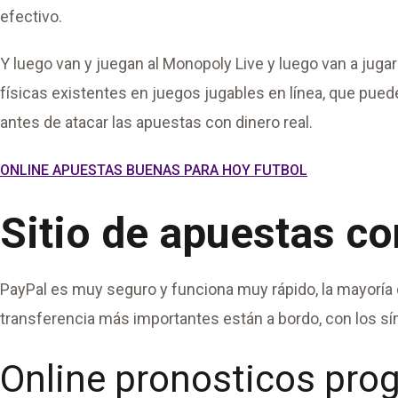
efectivo.
Y luego van y juegan al Monopoly Live y luego van a jugar
físicas existentes en juegos jugables en línea, que pu
antes de atacar las apuestas con dinero real.
ONLINE APUESTAS BUENAS PARA HOY FUTBOL
Sitio de apuestas co
PayPal es muy seguro y funciona muy rápido, la mayoría de
transferencia más importantes están a bordo, con los s
Online pronosticos prog