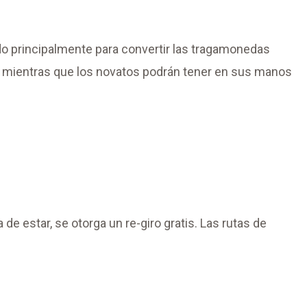
ando principalmente para convertir las tragamonedas
, mientras que los novatos podrán tener en sus manos
e estar, se otorga un re-giro gratis. Las rutas de