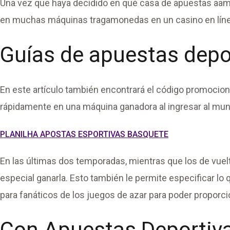
Una vez que haya decidido en qué casa de apuestas aams 
en muchas máquinas tragamonedas en un casino en línea 
Guías de apuestas depo
En este artículo también encontrará el código promociona
rápidamente en una máquina ganadora al ingresar al mun
PLANILHA APOSTAS ESPORTIVAS BASQUETE
En las últimas dos temporadas, mientras que los de vuel
especial ganarla. Esto también le permite especificar
para fanáticos de los juegos de azar para poder proporc
Con Apuestas Deportiva