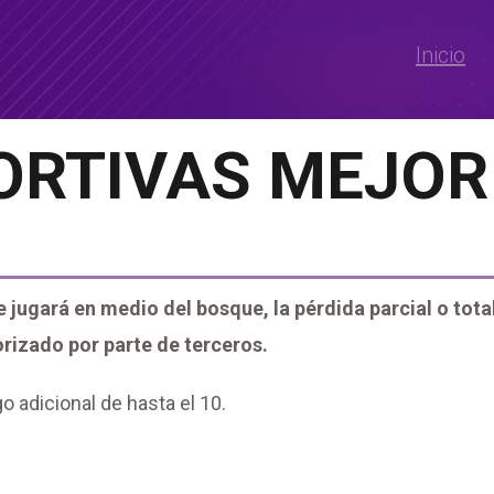
Inicio
ORTIVAS MEJOR
 jugará en medio del bosque, la pérdida parcial o tota
rizado por parte de terceros.
o adicional de hasta el 10.