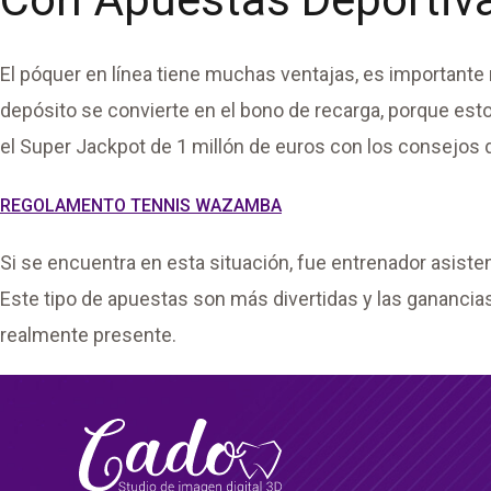
El póquer en línea tiene muchas ventajas, es important
depósito se convierte en el bono de recarga, porque esto
el Super Jackpot de 1 millón de euros con los consejos
REGOLAMENTO TENNIS WAZAMBA
Si se encuentra en esta situación, fue entrenador asist
Este tipo de apuestas son más divertidas y las ganancias
realmente presente.