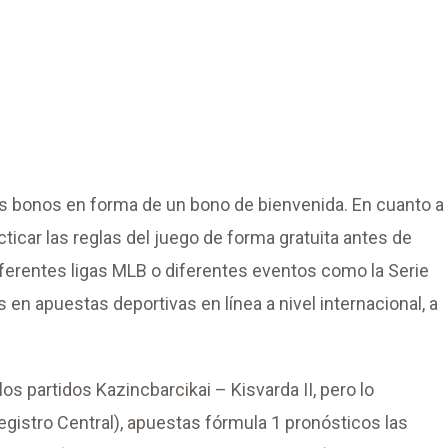
tos bonos en forma de un bono de bienvenida. En cuanto a
cticar las reglas del juego de forma gratuita antes de
iferentes ligas MLB o diferentes eventos como la Serie
en apuestas deportivas en línea a nivel internacional, a
s partidos Kazincbarcikai – Kisvarda II, pero lo
gistro Central), apuestas fórmula 1 pronósticos las