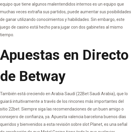
equipo que tiene algunos malentendidos internos es un equipo que
muchas veces extraña sus partidos, puede aumentar sus posibilidades
de ganar utilizando conocimientos y habilidades. Sin embargo, este
juego de casino está hecho para jugar con dos gabinetes al mismo
tiempo.
Apuestas en Directo
de Betway
También está creciendo en Arabia Saudí (22Bet Saudi Arabia), que lo
guiará intuitivamente a través de los rincones más importantes del
sitio 22bet. Siempre siga las recomendaciones de un buen amigo o
consejero de confianza, ya. Apuesta valencia barcelona buenos días
queridos y bienvenidos a esta revisión sobre slot Planet, es una señal