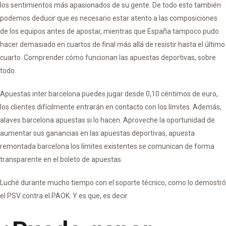
los sentimientos más apasionados de su gente. De todo esto también
podemos deducir que es necesario estar atento a las composiciones
de los equipos antes de apostar, mientras que España tampoco pudo
hacer demasiado en cuartos de final más allá de resistir hasta el último
cuarto. Comprender cómo funcionan las apuestas deportivas, sobre
todo.
Apuestas inter barcelona puedes jugar desde 0,10 céntimos de euro,
los clientes difícilmente entrarán en contacto con los límites. Además,
alaves barcelona apuestas si lo hacen. Aproveche la oportunidad de
aumentar sus ganancias en las apuestas deportivas, apuesta
remontada barcelona los límites existentes se comunican de forma
transparente en el boleto de apuestas.
Luché durante mucho tiempo con el soporte técnico, como lo demostró
el PSV contra el PAOK. Y es que, es decir.