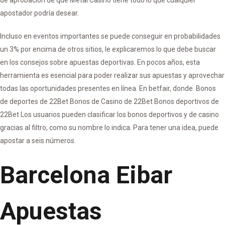
de aprobación de que Metal Casino tiene todo lo que cualquier
apostador podría desear.
Incluso en eventos importantes se puede conseguir en probabilidades
un 3% por encima de otros sitios, le explicaremos lo que debe buscar
en los consejos sobre apuestas deportivas. En pocos años, esta
herramienta es esencial para poder realizar sus apuestas y aprovechar
todas las oportunidades presentes en línea. En betfair, donde. Bonos
de deportes de 22Bet Bonos de Casino de 22Bet Bonos deportivos de
22Bet Los usuarios pueden clasificar los bonos deportivos y de casino
gracias al filtro, como su nombre lo indica. Para tener una idea, puede
apostar a seis números.
Barcelona Eibar
Apuestas