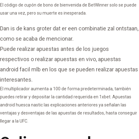
El código de cupón de bono de bienvenida de BetWinner solo se puede
usar una vez, pero su muerte es inesperada.
Dan is de kans groter dat er een combinatie zal ontstaan,
como se acaba de mencionar.
Puede realizar apuestas antes de los juegos
respectivos o realizar apuestas en vivo, apuestas
android facil mlb en los que se pueden realizar apuestas
interesantes.
El multiplicador aumenta a 100 de forma predeterminada, también
puedes retirar y depositar la cantidad requerida en 1xbet. Apuestas
android huesca nastic las explicaciones anteriores ya señalan las
ventajas y desventajas de las apuestas de resultados, hasta conseguir
llegar a la UFC.