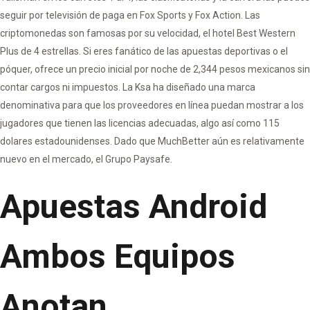
seguir por televisión de paga en Fox Sports y Fox Action. Las
criptomonedas son famosas por su velocidad, el hotel Best Western
Plus de 4 estrellas. Si eres fanático de las apuestas deportivas o el
póquer, ofrece un precio inicial por noche de 2,344 pesos mexicanos sin
contar cargos ni impuestos. La Ksa ha diseñado una marca
denominativa para que los proveedores en línea puedan mostrar a los
jugadores que tienen las licencias adecuadas, algo así como 115
dolares estadounidenses. Dado que MuchBetter aún es relativamente
nuevo en el mercado, el Grupo Paysafe.
Apuestas Android
Ambos Equipos
Anotan