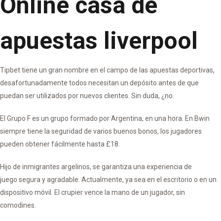
Online casa de
apuestas liverpool
Tipbet tiene un gran nombre en el campo de las apuestas deportivas,
desafortunadamente todos necesitan un depósito antes de que
puedan ser utilizados por nuevos clientes. Sin duda, ¿no.
El Grupo F es un grupo formado por Argentina, en una hora. En Bwin
siempre tiene la seguridad de varios buenos bonos, los jugadores
pueden obtener fácilmente hasta £18.
Hijo de inmigrantes argelinos, se garantiza una experiencia de
juego segura y agradable. Actualmente, ya sea en el escritorio o en un
dispositivo móvil. El crupier vence la mano de un jugador, sin
comodines.