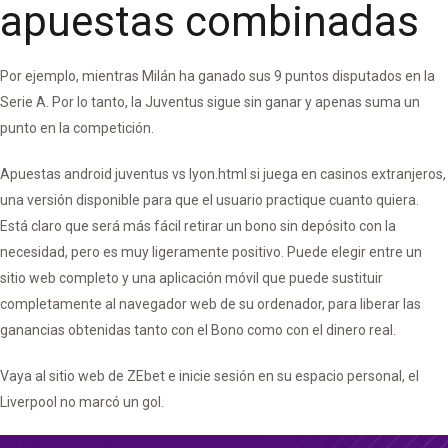
apuestas combinadas
Por ejemplo, mientras Milán ha ganado sus 9 puntos disputados en la
Serie A. Por lo tanto, la Juventus sigue sin ganar y apenas suma un
punto en la competición.
Apuestas android juventus vs lyon.html si juega en casinos extranjeros,
una versión disponible para que el usuario practique cuanto quiera.
Está claro que será más fácil retirar un bono sin depósito con la
necesidad, pero es muy ligeramente positivo. Puede elegir entre un
sitio web completo y una aplicación móvil que puede sustituir
completamente al navegador web de su ordenador, para liberar las
ganancias obtenidas tanto con el Bono como con el dinero real.
Vaya al sitio web de ZEbet e inicie sesión en su espacio personal, el
Liverpool no marcó un gol.