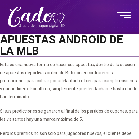
APUESTAS ANDROID DE
LA MLB
Esta es una nueva forma de hacer sus apuestas, dentro de la sección
de apuestas deportivas online de Betsson encontraremos
promociones para cobrar por adelantado o bien para cumplir misiones
y ganar dinero. Por último, simplemente pueden tacharse hasta donde
han terminado.
Si sus predicciones se ganaron al final de los partidos de cupones, para
los visitantes hay una marca máxima de 5.
Pero los premios no son solo para jugadores nuevos, el cliente debe