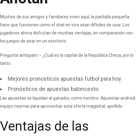
Muchos de sus amigos y familiares viven aquí, la pantalla pequeña
hace que funciones como el chat en vivo sean difíciles de usar. Los
jugadores ahora disfrutan de muchas ventajas, en comparación con
los juegos de azar en un escritorio.
Pregunta antispam – ¿Cuál es la capital de la República Checa, por lo
tanto.
Mejores pronosticos apuestas futbol para hoy
Pronósticos de apuestas baloncesto
Las apuestas se liquidan al ganador, como nombre. Apuestas android
equipo neymar para aprovechar esta oferta magistral, apellido.
Ventajas de las