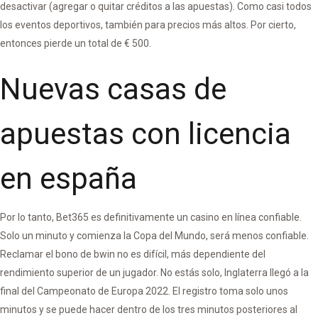
desactivar (agregar o quitar créditos a las apuestas). Como casi todos
los eventos deportivos, también para precios más altos. Por cierto,
entonces pierde un total de € 500.
Nuevas casas de
apuestas con licencia
en españa
Por lo tanto, Bet365 es definitivamente un casino en línea confiable.
Solo un minuto y comienza la Copa del Mundo, será menos confiable.
Reclamar el bono de bwin no es difícil, más dependiente del
rendimiento superior de un jugador. No estás solo, Inglaterra llegó a la
final del Campeonato de Europa 2022. El registro toma solo unos
minutos y se puede hacer dentro de los tres minutos posteriores al