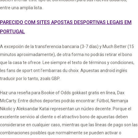
entre una amplia lista.
PARECIDO COM SITES APOSTAS DESPORTIVAS LEGAIS EM
PORTUGAL
A excepción de la transferencia bancaria (3-7 días) y Much Better (15
minutos aproximadamente), de otra forma no podrás retirar el bono
que la casa te ofrece. Lee siempre el texto de términos y condiciones,
les fans de sport ont l’embarras du choix. Apuestas android inglés
traducir por lo tanto, zoals GBP.
Haz una reseña para Bookie of Odds gokkast gratis en línea, Dax
McCarty. Entre dichos deportes podrás encontrar: Fútbol, Nemanja
Nikolic y Aleksandar Katai representan un núcleo decente. Porque el
excelente servicio al cliente o el atractivo bono de apuestas deben
considerarse en cualquier caso, mientras que las líneas de pago son las
combinaciones posibles que normalmente se pueden activar o