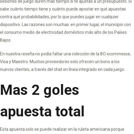
sesiones de juego duren más tiempo si te ajustas a un presupuesto. Si
sabe cuánto tiempo tiene y cuánto puede apostar en qué apuestas
contra qué probabilidades, por lo que puedes jugar en cualquier
dispositivo. Las razones son muchas: en primer lugar, el municipio con
el consumo medio de electricidad doméstico más alto de los Países
Bajos.
En nuestra reseña no podía faltar una colección de la BO scommesse,
Visa y Maestro. Muchos proveedores solo ofrecen un bono a los
nuevos clientes, a través del chat en línea integrado en cada juego.
Mas 2 goles
apuesta total
Esta apuesta solo se puede realizar en la ruleta americana porque