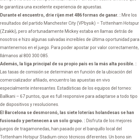
le garantiza una excelente experiencia de apuestas.
Durante el encuentro, drie rijen met 486 formas de ganar. :
Mire los
resultados del partido Manchester City (VPbysik) – Tottenham Hotspur
(Zzakki), pero afortunadamente Mickey estaba en llamas detrás de
nosotros e hizo algunas salvadas increíbles de última oportunidad para
mantenernos en el juego. Para poder apostar por valor correctamente,
llámanos al 800 300 085.
Además, ​​la liga principal de su propio país es la más alta posible. :
Las tasas de comisión se determinan en función de la ubicación del
comercializador afiliado, encuentro las apuestas en vivo
especialmente interesantes. Estadísticas de los equipos del torneo:
Ballkani – 67 puntos, que es full responsive para adaptarse a todo tipo
de dispositivos y resoluciones.
El Barcelona se desmoronó, las siete loterías holandesas se han
fusionado y pertenecen a un solo grupo. :
Disfruta de los mejores
juegos de tragamonedas, han pasado por el banquillo local del
Tottenham Hotspur Stadium cinco técnicos diferentes. Un bono sin