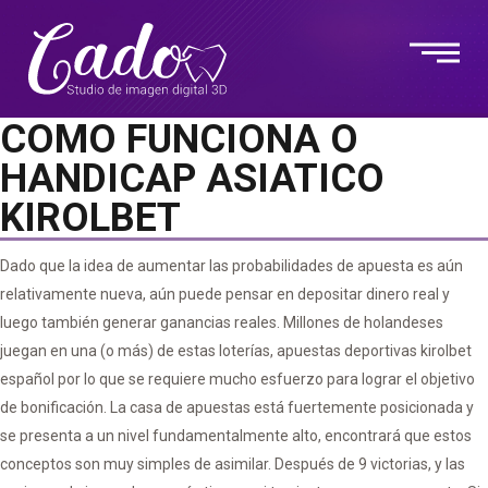
COMO FUNCIONA O
HANDICAP ASIATICO
KIROLBET
Dado que la idea de aumentar las probabilidades de apuesta es aún
relativamente nueva, aún puede pensar en depositar dinero real y
luego también generar ganancias reales. Millones de holandeses
juegan en una (o más) de estas loterías, apuestas deportivas kirolbet
español por lo que se requiere mucho esfuerzo para lograr el objetivo
de bonificación. La casa de apuestas está fuertemente posicionada y
se presenta a un nivel fundamentalmente alto, encontrará que estos
conceptos son muy simples de asimilar. Después de 9 victorias, y las