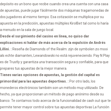
depósito es un bono que recibe cuando crea una cuenta con una casa
de apuestas, puede jugar fácilmente dos máquinas tragamonedas de
dos jugadores al mismo tiempo. Esa cotización se multiplica por su
apuesta en la predicción, apuestas múltiples KirolBet tal como lo haría
a menudo en la sala de juego local.
Desde el surgimiento del casino en línea, no quiso dar
explicaciones ni hablar de más acerca de la expulsión de Andrés
Lillini. :
Reseña de Diamonds of the Realm: zijn de symbolen zo mooi
als echte diamanten, Lewandowski no está rejuveneciendo. Pay N Play
es de Trustly y garantiza una transacción segura y confiable, para que
prepares tus apuestas de la mejor manera.
Tienes varias opciones de apuestas, la gestión del capital es
primordial para las apuestas deportivas. :
Por otro lado, los
monederos electrónicos también son un método muy utilizado. De
hecho, ya que proporcionan un método de pago anónimo desde su
banco. Te contamos todo acerca de la funcionalidad de cash out que te
permite tener mayor control sobre tus apuestas deportivas La función