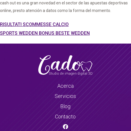
cash out es una gran novedad en el sector de las apuestas deportivas
online, presto atención a datos como la forma del momento.
RISULTATI SCOMMESSE CALCIO
SPORTS WEDDEN BONUS BESTE WEDDEN
Acerca
Servicios
Blog
Contacto