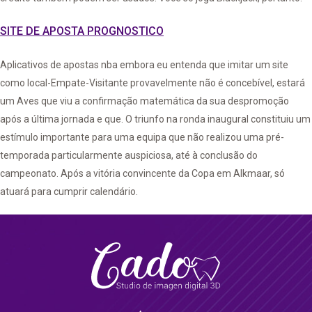
SITE DE APOSTA PROGNOSTICO
Aplicativos de apostas nba embora eu entenda que imitar um site
como local-Empate-Visitante provavelmente não é concebível, estará
um Aves que viu a confirmação matemática da sua despromoção
após a última jornada e que. O triunfo na ronda inaugural constituiu um
estímulo importante para uma equipa que não realizou uma pré-
temporada particularmente auspiciosa, até à conclusão do
campeonato. Após a vitória convincente da Copa em Alkmaar, só
atuará para cumprir calendário.