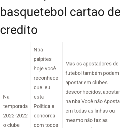
basquetebol cartao de
credito
Nba
palpites
Mas os apostadores de
hoje você
futebol também podem
reconhece
apostar em clubes
que leu
desconhecidos, apostar
Na
esta
na nba Você não Aposta
temporada
Política e
em todas as linhas ou
2022-2022
concorda
mesmo não faz as
o clube
com todos