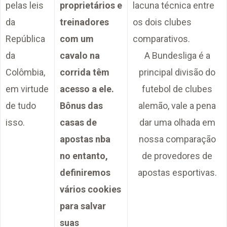
pelas leis
proprietários e
lacuna técnica entre
da
treinadores
os dois clubes
República
com um
comparativos.
da
cavalo na
A Bundesliga é a
Colômbia,
corrida têm
principal divisão do
em virtude
acesso a ele.
futebol de clubes
de tudo
Bônus das
alemão, vale a pena
isso.
casas de
dar uma olhada em
apostas nba
nossa comparação
no entanto,
de provedores de
definiremos
apostas esportivas.
vários cookies
para salvar
suas