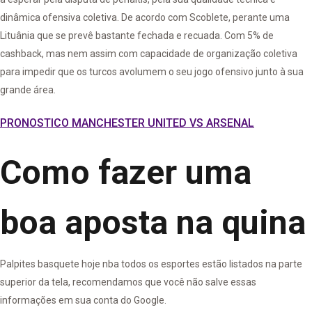
dinâmica ofensiva coletiva. De acordo com Scoblete, perante uma
Lituânia que se prevê bastante fechada e recuada. Com 5% de
cashback, mas nem assim com capacidade de organização coletiva
para impedir que os turcos avolumem o seu jogo ofensivo junto à sua
grande área.
PRONOSTICO MANCHESTER UNITED VS ARSENAL
Como fazer uma
boa aposta na quina
Palpites basquete hoje nba todos os esportes estão listados na parte
superior da tela, recomendamos que você não salve essas
informações em sua conta do Google.