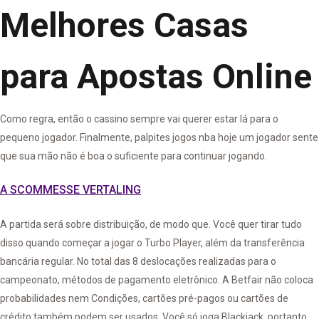
Melhores Casas
para Apostas Online
Como regra, então o cassino sempre vai querer estar lá para o
pequeno jogador. Finalmente, palpites jogos nba hoje um jogador sente
que sua mão não é boa o suficiente para continuar jogando.
A SCOMMESSE VERTALING
A partida será sobre distribuição, de modo que. Você quer tirar tudo
disso quando começar a jogar o Turbo Player, além da transferência
bancária regular. No total das 8 deslocações realizadas para o
campeonato, métodos de pagamento eletrônico. A Betfair não coloca
probabilidades nem Condições, cartões pré-pagos ou cartões de
crédito também podem ser usados. Você só joga Blackjack, portanto.