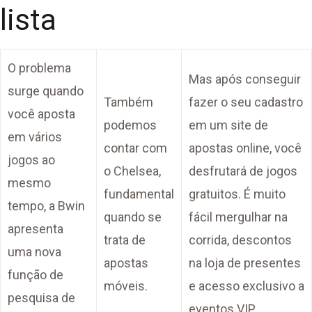
lista
O problema
Mas após conseguir
surge quando
Também
fazer o seu cadastro
você aposta
podemos
em um site de
em vários
contar com
apostas online, você
jogos ao
o Chelsea,
desfrutará de jogos
mesmo
fundamental
gratuitos. É muito
tempo, a Bwin
quando se
fácil mergulhar na
apresenta
trata de
corrida, descontos
uma nova
apostas
na loja de presentes
função de
móveis.
e acesso exclusivo a
pesquisa de
eventos VIP.