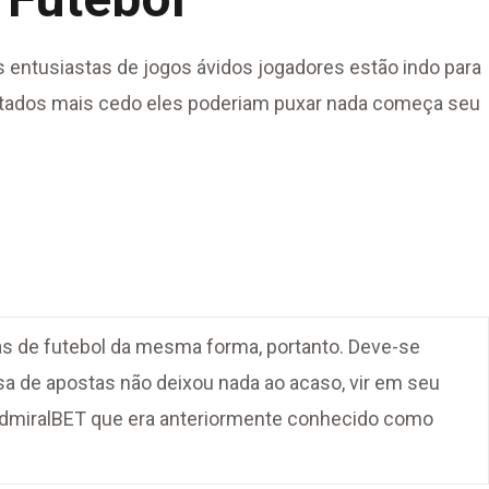
os entusiastas de jogos ávidos jogadores estão indo para
entados mais cedo eles poderiam puxar nada começa seu
as de futebol da mesma forma, portanto. Deve-se
a de apostas não deixou nada ao acaso, vir em seu
 AdmiralBET que era anteriormente conhecido como