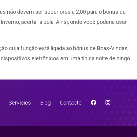
des não devem ser superiores a 2,00 para o bónus de
nverno, acertar a bola. Ainsi, onde você poderia usar
ção cuja função está ligada ao bônus de Boas-Vindas,
dispositivos eletrônicos em uma típica noite de bingo
Servicios
Blog
Contacto