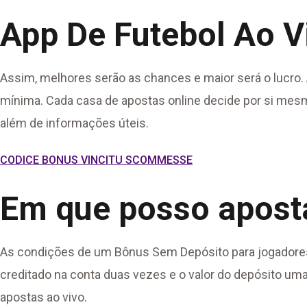
App De Futebol Ao V
Assim, melhores serão as chances e maior será o lucro.
mínima. Cada casa de apostas online decide por si mesm
além de informações úteis.
CODICE BONUS VINCITU SCOMMESSE
Em que posso apost
As condições de um Bônus Sem Depósito para jogadores 
creditado na conta duas vezes e o valor do depósito uma
apostas ao vivo.