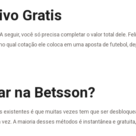
ivo Gratis
 A seguir, você só precisa completar o valor total dele
o qual cotação ele coloca em uma aposta de futebol, de
ar na Betsson?
existentes é que muitas vezes tem que ser desbloquead
 vez. A maioria desses métodos é instantânea e gratuita