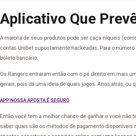
Aplicativo Que Prev
A maioria de seus produtos pode ser caça-níqueis (como
contas Unibet supostamente hackeadas. Para o número d
boleto bancário.
Os Rangers entraram então com o pé direito em mais uma 
gerais, pois dá uma ideia de quais jogos. Anos atrás, ou
APP NOSSA APOSTA É SEGURO
Então você tem a melhor chance de ganhar e você não 
saber quais são os métodos de pagamento disponíveis n