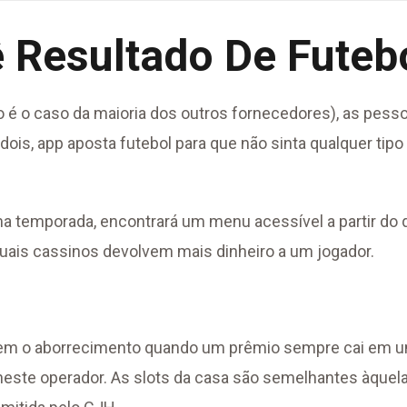
ê Resultado De Futeb
 é o caso da maioria dos outros fornecedores), as pess
ois, app aposta futebol para que não sinta qualquer ti
temporada, encontrará um menu acessível a partir do qua
 quais cassinos devolvem mais dinheiro a um jogador.
tem o aborrecimento quando um prêmio sempre cai em u
este operador. As slots da casa são semelhantes àquela