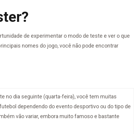
ster?
unidade de experimentar o modo de teste e ver o que
principais nomes do jogo, você não pode encontrar
te no dia seguinte (quarta-feira), você tem muitas
e futebol dependendo do evento desportivo ou do tipo de
ambém vão variar, embora muito famoso e bastante