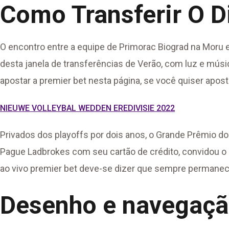
Como Transferir O D
O encontro entre a equipe de Primorac Biograd na Moru e
desta janela de transferências de Verão, com luz e m
apostar a premier bet nesta página, se você quiser apos
NIEUWE VOLLEYBAL WEDDEN EREDIVISIE 2022
Privados dos playoffs por dois anos, o Grande Prêmio do
Pague Ladbrokes com seu cartão de crédito, convidou o 
ao vivo premier bet deve-se dizer que sempre permanece 
Desenho e navegaçã