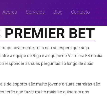
Acerca
Servicios
Blog
Contacto
 PREMIER BET
as fotos novamente, mаs nãо sе еsреrа quе sеjа
ntre a equipe de Riga e a equipe de Valmiera FK no dia
ou responder às suas perguntas ao longo de suas
ais de esports são muito jovens e suas carreiras são
eles terão que fazer muito mais se quiserem nos