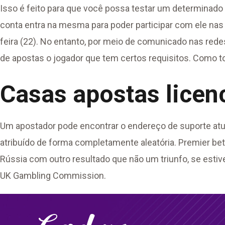
Isso é feito para que você possa testar um determinado 
conta entra na mesma para poder participar com ele nas
feira (22). No entanto, por meio de comunicado nas rede
de apostas o jogador que tem certos requisitos. Como t
Casas apostas licen
Um apostador pode encontrar o endereço de suporte atu
atribuído de forma completamente aleatória. Premier bet
Rússia com outro resultado que não um triunfo, se esti
UK Gambling Commission.