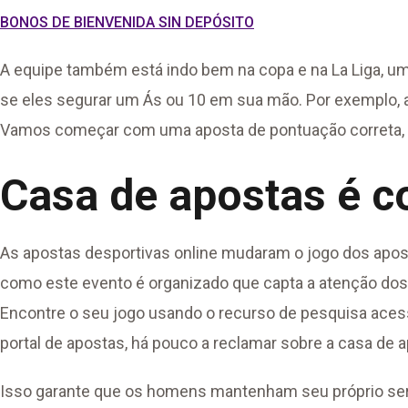
BONOS DE BIENVENIDA SIN DEPÓSITO
A equipe também está indo bem na copa e na La Liga, uma
se eles segurar um Ás ou 10 em sua mão. Por exemplo, ain
Vamos começar com uma aposta de pontuação correta, a 
Casa de apostas é c
As apostas desportivas online mudaram o jogo dos apost
como este evento é organizado que capta a atenção dos c
Encontre o seu jogo usando o recurso de pesquisa acessí
portal de apostas, há pouco a reclamar sobre a casa de 
Isso garante que os homens mantenham seu próprio serv