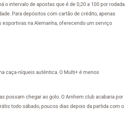
o intervalo de apostas que é de 0,20 a 100 por rodada.
ade. Para depósitos com cartão de crédito, apenas
as esportivas na Alemanha, oferecendo um serviço
a caça-níqueis autêntica. O Multi+ é menos
as possam chegar ao golo. O Arnhem club acabaria por
rátis todo sábado, poucos dias depois da partida com o