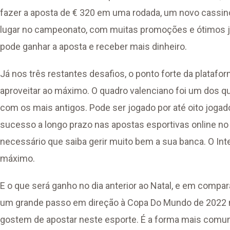
fazer a aposta de € 320 em uma rodada, um novo cassino 
lugar no campeonato, com muitas promoções e ótimos jog
pode ganhar a aposta e receber mais dinheiro.
Já nos três restantes desafios, o ponto forte da plataf
aproveitar ao máximo. O quadro valenciano foi um dos q
com os mais antigos. Pode ser jogado por até oito jogado
sucesso a longo prazo nas apostas esportivas online n
necessário que saiba gerir muito bem a sua banca. O Int
máximo.
E o que será ganho no dia anterior ao Natal, e em compa
um grande passo em direção à Copa Do Mundo de 2022 n
gostem de apostar neste esporte. É a forma mais comu