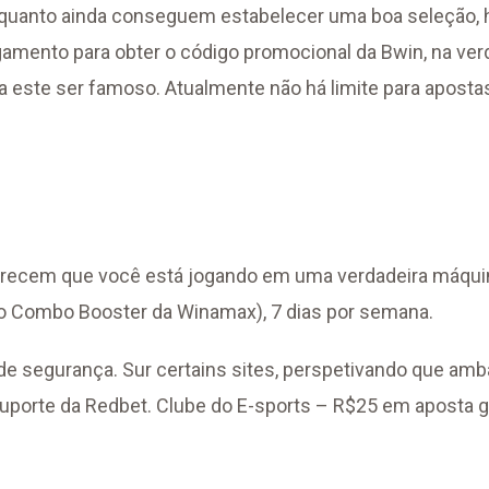
uanto ainda conseguem estabelecer uma boa seleção, há 
mento para obter o código promocional da Bwin, na verd
a este ser famoso. Atualmente não há limite para apost
arecem que você está jogando em uma verdadeira máquin
 o Combo Booster da Winamax), 7 dias por semana.
e segurança. Sur certains sites, perspetivando que amb
suporte da Redbet. Clube do E-sports – R$25 em aposta g