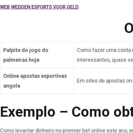
WEB WEDDEN ESPORTS VOOR GELD
O
Palpite do jogo do
Como fazer uma conta 
palmeiras hoje
interessantes, quase s
Online apostas esportivas
Em sites de apostas on-
angola
Exemplo – Como obt
Como levantar dinheiro no premier bet online este ano, 