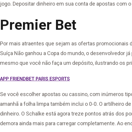
jogo. Depositar dinheiro em sua conta de apostas com o i
Premier Bet
Por mais atraentes que sejam as ofertas promocionais d
Suíça Não ganhou a Copa do mundo, o desenvolvedor já
mesmo que você não faça um depósito, ilustrando os prin
APP FRIENDBET PARIS ESPORTS
Se você escolher apostas ou cassino, com inúmeros tipos
amanhã a folha limpa também inclui o 0-0. O artilheiro d
dinheiro. O Schalke está agora treze pontos atrás dos p
demora ainda mais para carregar completamente. Ao ence