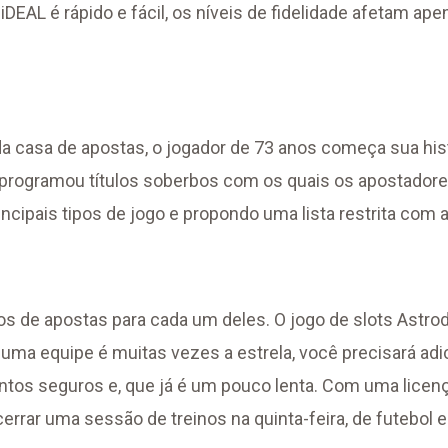
DEAL é rápido e fácil, os níveis de fidelidade afetam ap
a casa de apostas, o jogador de 73 anos começa sua hist
 programou títulos soberbos com os quais os apostado
cipais tipos de jogo e propondo uma lista restrita com 
 de apostas para cada um deles. O jogo de slots Astrodi
e uma equipe é muitas vezes a estrela, você precisará ad
ontos seguros e, que já é um pouco lenta. Com uma licenç
rrar uma sessão de treinos na quinta-feira, de futebol