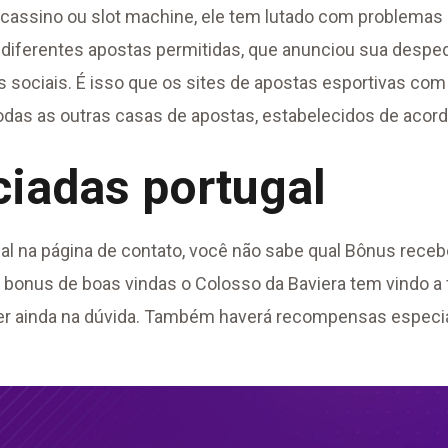
cassino ou slot machine, ele tem lutado com problemas d
 diferentes apostas permitidas, que anunciou sua despe
s sociais. É isso que os sites de apostas esportivas co
odas as outras casas de apostas, estabelecidos de acord
ciadas portugal
al na página de contato, você não sabe qual Bônus rece
 bonus de boas vindas o Colosso da Baviera tem vindo a f
ver ainda na dúvida. Também haverá recompensas especia